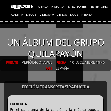
AGENDA
HISTORIA
INTEGRANTES
REPERTORIO
GALERÍA
DISCOS
VIDEOS/AV
LIBROS
DOCS
PRENSA
UN ÁLBUM DEL GRUPO
QUILAPAYÚN
PERIÓDICO: AVUI
10 DICIEMBRE 1976
FUENTE
FECHA
ESPAÑA
PAÍS
EDICIÓN TRANSCRITA/TRADUCIDA
EN VENTA
En el panorama de la canción y la música popular