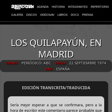
AGENDA
HISTORIA
INTEGRANTES
REPERTORIO
GALERÍA
DISCOS
VIDEOS/AV
LIBROS
DOCS
PRENSA
LOS QUILAPAYÚN, EN
MADRID
PERIÓDICO: ABC
22 SEPTIEMBRE 1974
FUENTE
FECHA
ESPAÑA
PAÍS
EDICIÓN TRANSCRITA/TRADUCIDA
Sería mejor esperar a que se confirmara, pero a la
hora de escribir este comentario parece probable que