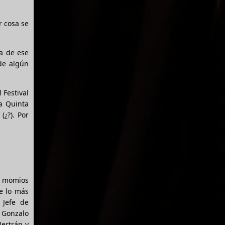
r cosa se
ra de ese
de algún
 Festival
a Quinta
(¿?). Por
s momios
de lo más
 Jefe de
 Gonzalo
Bertrán y