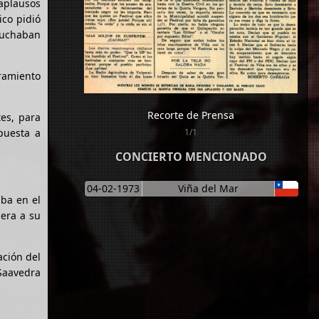
 aplausos
ico pidió
 luchaban
aramiento
Recorte de Prensa
tes, para
puesta a
1/1
CONCIERTO MENCIONADO
04-02-1973
Viña del Mar
aba en el
iera a su
ación del
 Saavedra