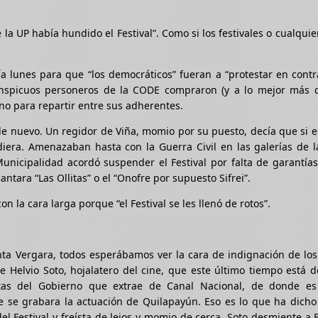
la UP había hundido el Festival”. Como si los festivales o cualquie
ía lunes para que “los democráticos” fueran a “protestar en cont
Conspicuos personeros de la CODE compraron (y a lo mejor más 
no para repartir entre sus adherentes.
de nuevo. Un regidor de Viña, momio por su puesto, decía que si el
iera. Amenazaban hasta con la Guerra Civil en las galerías de l
nicipalidad acordó suspender el Festival por falta de garantías 
tara “Las Ollitas” o el “Onofre por supuesto Sifrei”.
 la cara larga porque “el Festival se les llenó de rotos”.
nta Vergara, todos esperábamos ver la cara de indignación de lo
 Helvio Soto, hojalatero del cine, que este último tiempo está 
atas del Gobierno que extrae de Canal Nacional, de donde es
e se grabara la actuación de Quilapayún. Eso es lo que ha dicho
el Festival y freísta de lejos y momio de cerca. Soto desmiente a 