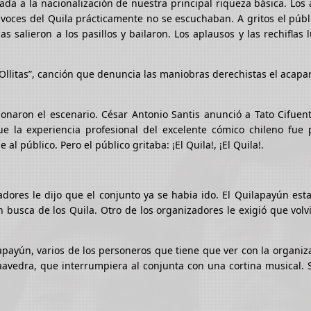
ada a la nacionalización de nuestra principal riqueza básica. Los
voces del Quila prácticamente no se escuchaban. A gritos el públ
s salieron a los pasillos y bailaron. Los aplausos y las rechiflas
 Ollitas”, canción que denuncia las maniobras derechistas el acap
donaron el escenario. César Antonio Santis anunció a Tato Cifuen
e la experiencia profesional del excelente cómico chileno fue 
l público. Pero el público gritaba: ¡El Quila!, ¡El Quila!.
ores le dijo que el conjunto ya se habia ido. El Quilapayún est
 busca de los Quila. Otro de los organizadores le exigió que volv
ayún, varios de los personeros que tiene que ver con la organiz
 Saavedra, que interrumpiera al conjunta con una cortina musical.