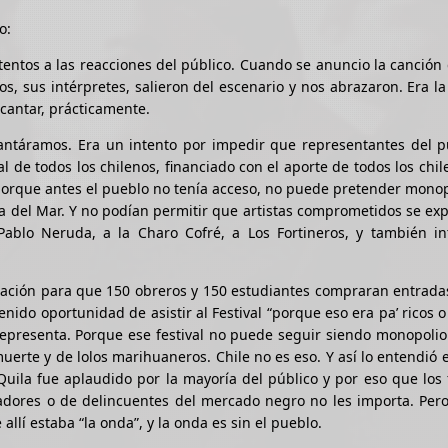
o:
ntos a las reacciones del público. Cuando se anuncio la canción
os, sus intérpretes, salieron del escenario y nos abrazaron. Era l
 cantar, prácticamente.
antáramos. Era un intento por impedir que representantes del p
l de todos los chilenos, financiado con el aporte de todos los chil
 porque antes el pueblo no tenía acceso, no puede pretender monop
ña del Mar. Y no podían permitir que artistas comprometidos se ex
Pablo Neruda, a la Charo Cofré, a Los Fortineros, y también in
pación para que 150 obreros y 150 estudiantes compraran entrada
o oportunidad de asistir al Festival “porque eso era pa’ ricos o 
 representa. Porque ese festival no puede seguir siendo monopolio
uerte y de lolos marihuaneros. Chile no es eso. Y así lo entendió 
 Quila fue aplaudido por la mayoría del público y por eso que los 
dores o de delincuentes del mercado negro no les importa. Pero
allí estaba “la onda”, y la onda es sin el pueblo.