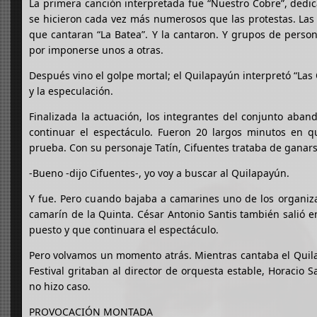
La primera canción interpretada fue “Nuestro Cobre”, dedic
se hicieron cada vez más numerosos que las protestas. Las 
que cantaran “La Batea”. Y la cantaron. Y grupos de persona
por imponerse unos a otras.
Después vino el golpe mortal; el Quilapayún interpretó “Las
y la especulación.
Finalizada la actuación, los integrantes del conjunto aban
continuar el espectáculo. Fueron 20 largos minutos en qu
prueba. Con su personaje Tatín, Cifuentes trataba de ganarse a
-Bueno -dijo Cifuentes-, yo voy a buscar al Quilapayún.
Y fue. Pero cuando bajaba a camarines uno de los organizad
camarín de la Quinta. César Antonio Santis también salió en
puesto y que continuara el espectáculo.
Pero volvamos un momento atrás. Mientras cantaba el Quilap
Festival gritaban al director de orquesta estable, Horacio
no hizo caso.
PROVOCACIÓN MONTADA