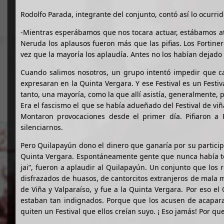
Rodolfo Parada, integrante del conjunto, contó así lo ocurrid
-Mientras esperábamos que nos tocara actuar, estábamos ate
Neruda los aplausos fueron más que las pifias. Los Fortiner
vez que la mayoría los aplaudía. Antes no los habían dejado
Cuando salimos nosotros, un grupo intentó impedir que c
expresaran en la Quinta Vergara. Y ese Festival es un Festiva
tanto, una mayoría, como la que allí asistía, generalmente,
Era el fascismo el que se había adueñado del Festival de vi
Montaron provocaciones desde el primer día. Pifiaron a 
silenciarnos.
Pero Quilapayún dono el dinero que ganaría por su partici
Quinta Vergara. Espontáneamente gente que nunca había tenid
jai”, fueron a aplaudir al Quilapayún. Un conjunto que los
disfrazados de huasos, de cantorcitos extranjeros de mala m
de Viña y Valparaíso, y fue a la Quinta Vergara. Por eso el
estaban tan indignados. Porque que los acusen de acapara
quiten un Festival que ellos creían suyo. ¡ Eso jamás! Por que 