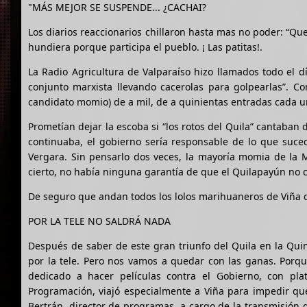
"MÁS MEJOR SE SUSPENDE... ¿CACHAI?
Los diarios reaccionarios chillaron hasta mas no poder: “Que 
hundiera porque participa el pueblo. ¡ Las patitas!.
La Radio Agricultura de Valparaíso hizo llamados todo el d
conjunto marxista llevando cacerolas para golpearlas”. 
candidato momio) de a mil, de a quinientas entradas cada u
Prometían dejar la escoba si “los rotos del Quila” cantaban 
continuaba, el gobierno sería responsable de lo que suced
Vergara. Sin pensarlo dos veces, la mayoría momia de la Mu
cierto, no había ninguna garantía de que el Quilapayún no can
De seguro que andan todos los lolos marihuaneros de Viña con
POR LA TELE NO SALDRÁ NADA
Después de saber de este gran triunfo del Quila en la Qui
por la tele. Pero nos vamos a quedar con las ganas. Porque
dedicado a hacer películas contra el Gobierno, con pl
Programación, viajó especialmente a Viña para impedir qu
Bertrán, director de programas, a cargo de la transmisión d