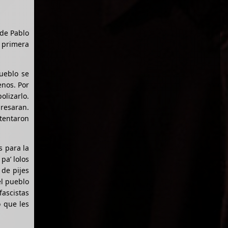
 de Pablo
a primera
ueblo se
enos. Por
olizarlo.
presaran.
tentaron
s para la
pa’ lolos
 de pijes
el pueblo
fascistas
 que les