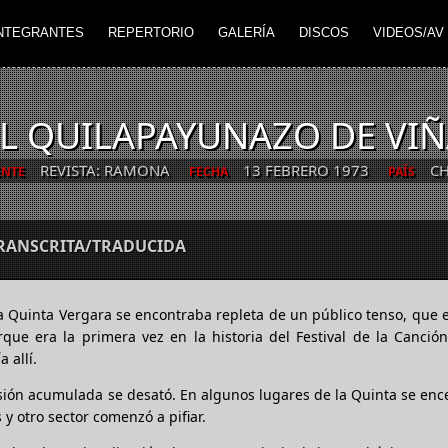
NTEGRANTES
REPERTORIO
GALERÍA
DISCOS
VIDEOS/AV
L QUILAPAYUNAZO DE VI
REVISTA: RAMONA
13 FEBRERO 1973
CH
ENTE
FECHA
PAÍS
TRANSCRITA/TRADUCIDA
La Quinta Vergara se encontraba repleta de un público tenso, que
rque era la primera vez en la historia del Festival de la Canci
 allí.
sión acumulada se desató. En algunos lugares de la Quinta se en
y otro sector comenzó a pifiar.