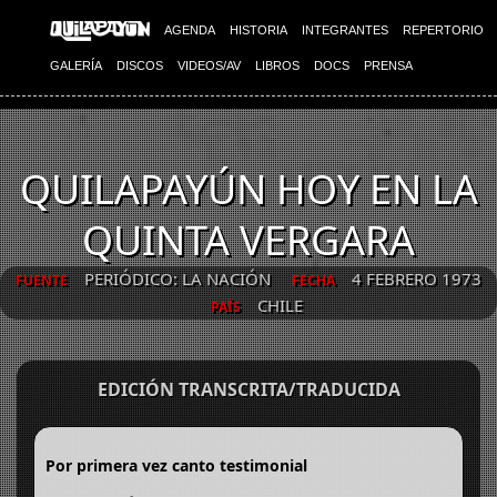
AGENDA
HISTORIA
INTEGRANTES
REPERTORIO
GALERÍA
DISCOS
VIDEOS/AV
LIBROS
DOCS
PRENSA
QUILAPAYÚN HOY EN LA
QUINTA VERGARA
PERIÓDICO: LA NACIÓN
4 FEBRERO 1973
FUENTE
FECHA
CHILE
PAÍS
EDICIÓN TRANSCRITA/TRADUCIDA
Por primera vez canto testimonial