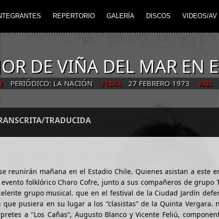
NTEGRANTES
REPERTORIO
GALERÍA
DISCOS
VIDEOS/AV
R DE VIÑA DEL MAR EN E
PERIÓDICO: LA NACIÓN
27 FEBRERO 1973
E
FECHA
PAÍS
TRANSCRITA/TRADUCIDA
 reunirán mañana en el Estadio Chile. Quienes asistan a este e
evento folklórico Charo Cofre, junto a sus compañeros de grupo 
celente grupo musical. que en el festival de la Ciudad Jardín defe
ue pusiera en su lugar a los “clasistas” de la Quinta Vergara. 
retes a "Los Cañas“, Augusto Blanco y Vicente Feliú, component