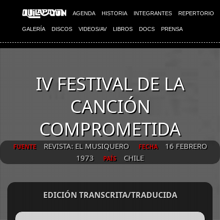
AGENDA
HISTORIA
INTEGRANTES
REPERTORIO
GALERÍA
DISCOS
VIDEOS/AV
LIBROS
DOCS
PRENSA
IV FESTIVAL DE LA
CANCIÓN
COMPROMETIDA
REVISTA: EL MUSIQUERO
16 FEBRERO
FUENTE
FECHA
1973
CHILE
PAÍS
EDICIÓN TRANSCRITA/TRADUCIDA