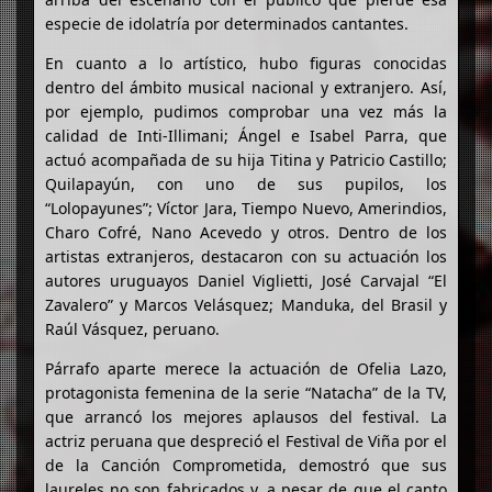
especie de idolatría por determinados cantantes.
En cuanto a lo artístico, hubo figuras conocidas
dentro del ámbito musical nacional y extranjero. Así,
por ejemplo, pudimos comprobar una vez más la
calidad de Inti-Illimani; Ángel e Isabel Parra, que
actuó acompañada de su hija Titina y Patricio Castillo;
Quilapayún, con uno de sus pupilos, los
“Lolopayunes”; Víctor Jara, Tiempo Nuevo, Amerindios,
Charo Cofré, Nano Acevedo y otros. Dentro de los
artistas extranjeros, destacaron con su actuación los
autores uruguayos Daniel Viglietti, José Carvajal “El
Zavalero” y Marcos Velásquez; Manduka, del Brasil y
Raúl Vásquez, peruano.
Párrafo aparte merece la actuación de Ofelia Lazo,
protagonista femenina de la serie “Natacha” de la TV,
que arrancó los mejores aplausos del festival. La
actriz peruana que despreció el Festival de Viña por el
de la Canción Comprometida, demostró que sus
laureles no son fabricados y, a pesar de que el canto