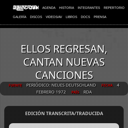
AGENDA
HISTORIA
INTEGRANTES
REPERTORIO
GALERÍA
DISCOS
VIDEOS/AV
LIBROS
DOCS
PRENSA
ELLOS REGRESAN,
CANTAN NUEVAS
CANCIONES
PERIÓDICO: NEUES DEUTSCHLAND
4
FUENTE
FECHA
FEBRERO 1972
RDA
PAÍS
EDICIÓN TRANSCRITA/TRADUCIDA