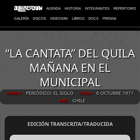
AGENDA
HISTORIA
INTEGRANTES
REPERTORIO
GALERÍA
DISCOS
VIDEOS/AV
LIBROS
DOCS
PRENSA
“LA CANTATA” DEL QUILA
MAÑANA EN EL
MUNICIPAL
PERIÓDICO: EL SIGLO
6 OCTUBRE 1971
FUENTE
FECHA
CHILE
PAÍS
EDICIÓN TRANSCRITA/TRADUCIDA