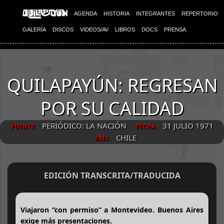
AGENDA
HISTORIA
INTEGRANTES
REPERTORIO
GALERÍA
DISCOS
VIDEOS/AV
LIBROS
DOCS
PRENSA
QUILAPAYÚN: REGRESAN
POR SU CALIDAD
PERIÓDICO: LA NACIÓN
31 JULIO 1971
FUENTE
FECHA
CHILE
PAÍS
EDICIÓN TRANSCRITA/TRADUCIDA
Viajaron “con permiso” a Montevideo. Buenos Aires
exige más presentaciones.