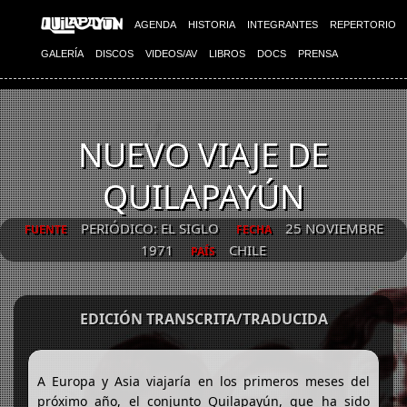
AGENDA
HISTORIA
INTEGRANTES
REPERTORIO
GALERÍA
DISCOS
VIDEOS/AV
LIBROS
DOCS
PRENSA
NUEVO VIAJE DE
QUILAPAYÚN
PERIÓDICO: EL SIGLO
25 NOVIEMBRE
FUENTE
FECHA
1971
CHILE
PAÍS
EDICIÓN TRANSCRITA/TRADUCIDA
A Europa y Asia viajaría en los primeros meses del
próximo año, el conjunto Quilapayún, que ha sido