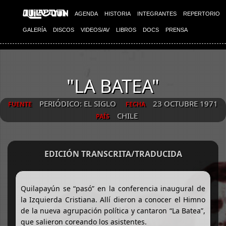
AGENDA
HISTORIA
INTEGRANTES
REPERTORIO
GALERÍA
DISCOS
VIDEOS/AV
LIBROS
DOCS
PRENSA
"LA BATEA"
PERIÓDICO: EL SIGLO
23 OCTUBRE 1971
FUENTE
FECHA
CHILE
PAÍS
EDICIÓN TRANSCRITA/TRADUCIDA
Quilapayún se “pasó” en la conferencia inaugural de
la Izquierda Cristiana. Allí dieron a conocer el Himno
de la nueva agrupación política y cantaron “La Batea”,
que salieron coreando los asistentes.