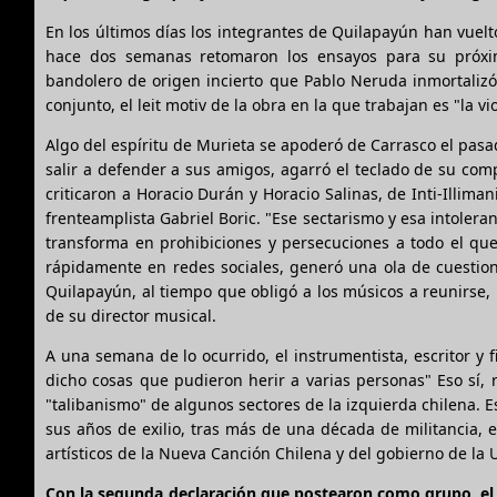
En los últimos días los integrantes de Quilapayún han vuelto 
hace dos semanas retomaron los ensayos para su próxim
bandolero de origen incierto que Pablo Neruda inmortalizó
conjunto, el leit motiv de la obra en la que trabajan es "la vi
Algo del espíritu de Murieta se apoderó de Carrasco el pasa
salir a defender a sus amigos, agarró el teclado de su comp
criticaron a Horacio Durán y Horacio Salinas, de Inti-Illima
frenteamplista Gabriel Boric. "Ese sectarismo y esa intoler
transforma en prohibiciones y persecuciones a todo el que 
rápidamente en redes sociales, generó una ola de cuestion
Quilapayún, al tiempo que obligó a los músicos a reunirse,
de su director musical.
A una semana de lo ocurrido, el instrumentista, escritor y 
dicho cosas que pudieron herir a varias personas" Eso sí, 
"talibanismo" de algunos sectores de la izquierda chilena. 
sus años de exilio, tras más de una década de militancia, 
artísticos de la Nueva Canción Chilena y del gobierno de la 
Con la segunda declaración que postearon como grupo, el 