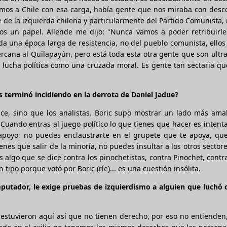
imos a Chile con esa carga, había gente que nos miraba con desc
de la izquierda chilena y particularmente del Partido Comunista,
os un papel. Allende me dijo: "Nunca vamos a poder retribuirle
oda una época larga de resistencia, no del pueblo comunista, ello
cana al Quilapayún, pero está toda esta otra gente que son ultr
a lucha política como una cruzada moral. Es gente tan sectaria que
es terminó incidiendo en la derrota de Daniel Jadue?
dice, sino que los analistas. Boric supo mostrar un lado más am
 Cuando entras al juego político lo que tienes que hacer es intent
apoyo, no puedes enclaustrarte en el grupete que te apoya, que
es que salir de la minoría, no puedes insultar a los otros sectore
s algo que se dice contra los pinochetistas, contra Pinochet, contr
ipo porque votó por Boric (ríe)... es una cuestión insólita.
utador, le exige pruebas de izquierdismo a alguien que luchó c
o estuvieron aquí así que no tienen derecho, por eso no entienden