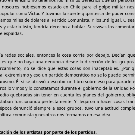
ado en el exilio no tenemos los mismos derechos que las persona
 nosotros hubiésemos estado en Chile para el golpe militar nos
 popular como Víctor. Y tuvimos la suerte gigantesca de poder con
gamos miles de dólares al Partido Comunista. Y los Inti igual. O sea
 estaría listo, tendría derecho a hablar. Si revisas los comentar
e espaldas.
a redes sociales, entonces la cosa corría por debajo. Decían qu
 es que no haya una denuncia desde la dirección de los grupos p
camiento, no se dice que estas cosas son inaceptables. ¿Por q
al extremismo y eso un partido democrático no se lo puede permi
ismo. Él sí se atrevió a escribir un libro sobre eso para pararle e
tros lo vimos y lo constatamos durante el gobierno de la Unidad Po
dio quebradas sin tener en cuenta los planes del gobierno, obli
staban funcionando perfectamente. Y llegaron a hacer cosas fra
a época denunció siempre a esos grupos, tuvo una actitud compl
política comunista y nosotros nos formamos en esa idea.
ación de los artistas por parte de los partidos.