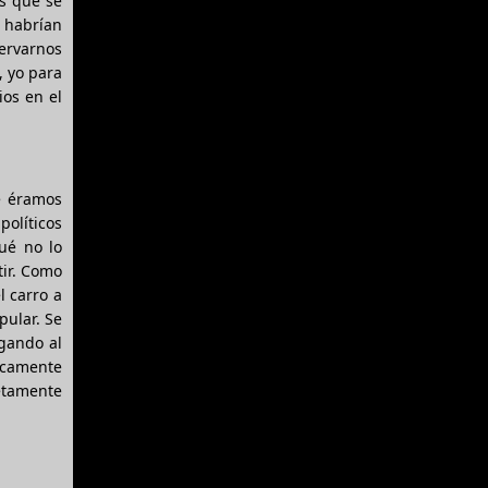
s que se
 habrían
servarnos
, yo para
ios en el
e éramos
olíticos
ué no lo
tir. Como
l carro a
pular. Se
gando al
ncamente
etamente