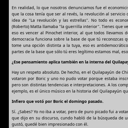
En realidad, lo que nosotros denunciamos fue el economicis
que la cosa tenía que ser al revés, la revolución al servicio
idea de "La revolución y las estrellas". No todo es eco
(Roberto) Matta llamaba "la guerrilla interior". Tienes que v
eso es vencer al Pinochet interior, al que todos llevamos 
democracia funciona sobre la base de que tú reconozcas qu
tome una opción distinta a la tuya, eso es antidemocrático
partes de la base que sólo tú eres legítimo estamos mal, eso
¿Ese pensamiento aplica también en la interna del Quilap
Hay un respeto absoluto. De hecho, en el Quilapayún de Chil
votaron por Boric y uno no pudo votar porque estaba inscr
pero son distintas tendencias e interpretaciones. A los co
ejemplo, es el único músico en la historia del Quilapayún qu
Infiero que votó por Boric el domingo pasado.
Sí. ¿Sabes? Yo no iba a votar, pero de puro picado fui a v
que dijo en su discurso, cundo habló de la búsqueda de u
gustó, quedé bien impresionado con él.