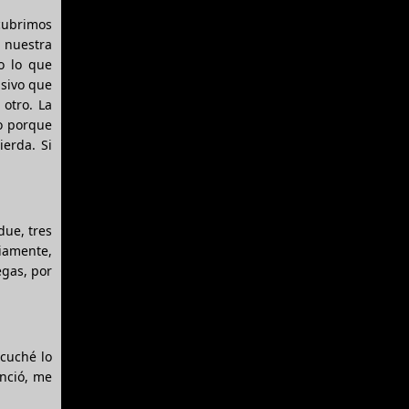
scubrimos
o nuestra
o lo que
isivo que
 otro. La
o porque
ierda. Si
due, tres
iamente,
egas, por
scuché lo
nció, me