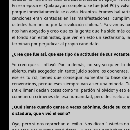
En esa época el Quilapayún completo se fue (del PC) y volv
porque inmediatamente se olvida. Nosotros éramos baluarte 
canciones eran cantadas en las manifestaciones, cumplim
ustedes han hecho por la revolución chilena". Ya vivimos t
nos han apoyado y creo que es la gente que ha sido más cer
el fondo son estalinistas, que ven en esto un sectarismo, l
terminan por perjudicar al propio candidato.
¿Cree que fue así, que ese tipo de actitudes de sus votant
Yo creo que si influyó. Por lo demás, no soy yo quien lo 
abierto, más acogedor, sin tanto juicio sobre los oponentes.
ese es tu rol, tienes que conseguir aumentar tu base de 
convencidos, porque esos siempre van a ser una minoría. Tien
Inti-Illimani decían cosas como "ni perdón ni olvido" y eso e
cometieron crímenes de lesa humanidad, pero decírselo a un t
¿Qué siente cuando gente a veces anónima, desde su comp
dictadura, que vivió el exilio?
Oye, pero si nos reprochan el exilio. Nos dicen "ustedes n