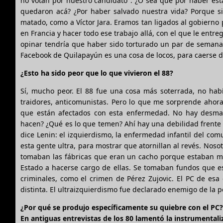
no votan por nuestro candidato". ¿O sea que por haber est
quedaron acá? ¿Por haber salvado nuestra vida? Porque si
matado, como a Víctor Jara. Eramos tan ligados al gobierno
en Francia y hacer todo ese trabajo allá, con el que le entre
opinar tendría que haber sido torturado un par de semanas y
Facebook de Quilapayún es una cosa de locos, para caerse d
¿Esto ha sido peor que lo que vivieron el 88?
Sí, mucho peor. El 88 fue una cosa más soterrada, no habí
traidores, anticomunistas. Pero lo que me sorprende ahora
que están afectados con esta enfermedad. No hay desmar
hacen? ¿Qué es lo que temen? Ahí hay una debilidad frente 
dice Lenin: el izquierdismo, la enfermedad infantil del comun
esta gente ultra, para mostrar que atornillan al revés. Noso
tomaban las fábricas que eran un cacho porque estaban me
Estado a hacerse cargo de ellas. Se tomaban fundos que e
criminales, como el crimen de Pérez Zujovic. El PC de es
distinta. El ultraizquierdismo fue declarado enemigo de la 
¿Por qué se produjo específicamente su quiebre con el PC?
En antiguas entrevistas de los 80 lamentó la instrumentaliz