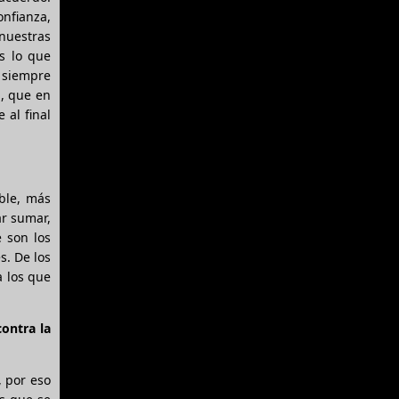
onfianza,
 nuestras
s lo que
s siempre
a, que en
 al final
able, más
ar sumar,
 son los
s. De los
a los que
ontra la
, por eso