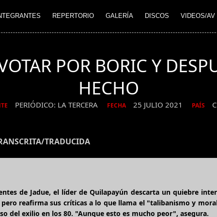
NTEGRANTES
REPERTORIO
GALERÍA
DISCOS
VIDEOS/AV
 VOTAR POR BORIC Y DES
HECHO
PERIÓDICO: LA TERCERA
25 JULIO 2021
C
NTE
FECHA
PAÍS
TRANSCRITA/TRADUCIDA
entes de Jadue, el líder de Quilapayún descarta un quiebre inte
 pero reafirma sus críticas a lo que llama el "talibanismo y mor
reso del exilio en los 80. "Aunque esto es mucho peor", asegura.