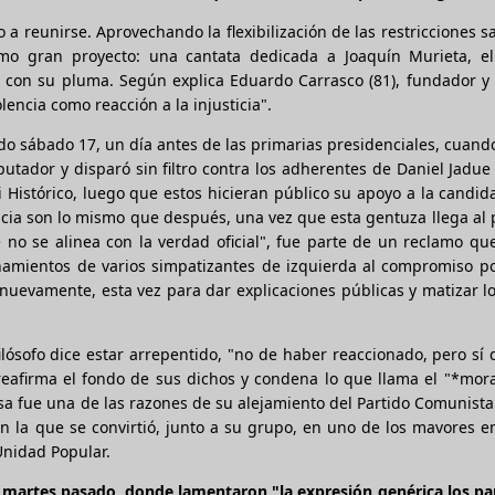
a reunirse. Aprovechando la flexibilización de las restricciones sa
o gran proyecto: una cantata dedicada a Joaquín Murieta, el
 con su pluma. Según explica Eduardo Carrasco (81), fundador y 
olencia como reacción a la injusticia".
do sábado 17, un día antes de las primarias presidenciales, cuand
utador y disparó sin filtro contra los adherentes de Daniel Jadue
ni Histórico, luego que estos hicieran público su apoyo a la candid
ancia son lo mismo que después, una vez que esta gentuza llega al 
no se alinea con la verdad oficial", fue parte de un reclamo qu
amientos de varios simpatizantes de izquierda al compromiso pol
 nuevamente, esta vez para dar explicaciones públicas y matizar l
filósofo dice estar arrepentido, "no de haber reaccionado, pero sí
reafirma el fondo de sus dichos y condena lo que llama el "*mor
Esa fue una de las razones de su alejamiento del Partido Comunist
en la que se convirtió, junto a su grupo, en uno de los mavores
Unidad Popular.
martes pasado, donde lamentaron "la expresión genérica los par