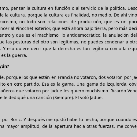
mo, pensar la cultura en función o al servicio de la política. De
 de la cultura, porque la cultura es finalidad, no medio. De ahí vin
nomicismo, no todo son relaciones de producción, que es un poc
encer al Pinochet exterior, que está ahora bajo tierra, pero más dec
dentro y que es el machismo, lo antidemocrático, la anulación del
e las posturas del otro son legítimas, no puedes condenar a otr
. Y eso quiere decir que la derecha es tan legítima como la izqu
 es la guerra.
ayún?
e, porque los que están en Francia no votaron, dos votaron por Ja
ito en otro partido. Esa es la gama. Una gama de izquierda, obv
mpañeros que votaron por Jadue los quiero muchísimo. Ricardo Ven
e le dediqué una canción (Siempre). El votó Jadue.
otar por Boric. Y después me gustó haberlo hecho, porque cuando e
na mayor amplitud, de la apertura hacia otras fuerzas, me conve