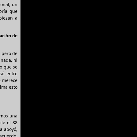
sonal, un
bría que
piezan a
tación de
, pero de
 nada, ni
no que se
só entre
e merece
alma esto
dimos una
ile el 88
la apoyó,
sacuerdo.