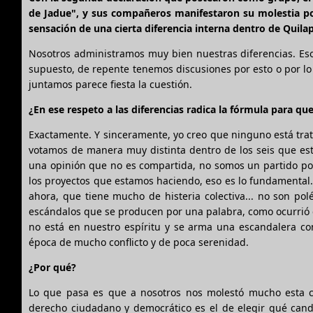
de Jadue", y sus compañeros manifestaron su molestia por
sensación de una cierta diferencia interna dentro de Quila
Nosotros administramos muy bien nuestras diferencias. Es
supuesto, de repente tenemos discusiones por esto o por lo
juntamos parece fiesta la cuestión.
¿En ese respeto a las diferencias radica la fórmula para 
Exactamente. Y sinceramente, yo creo que ninguno está tra
votamos de manera muy distinta dentro de los seis que es
una opinión que no es compartida, no somos un partido pol
los proyectos que estamos haciendo, eso es lo fundamental.
ahora, que tiene mucho de histeria colectiva... no son po
escándalos que se producen por una palabra, como ocurrió c
no está en nuestro espíritu y se arma una escandalera c
época de mucho conflicto y de poca serenidad.
¿Por qué?
Lo que pasa es que a nosotros nos molestó mucho esta c
derecho ciudadano y democrático es el de elegir qué candi