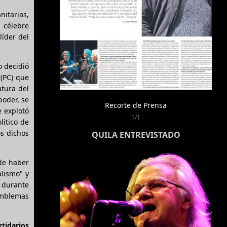
nitarias,
 célebre
líder del
o decidió
 (PC) que
atura del
poder, se
Recorte de Prensa
e explotó
1/1
ítico de
os dichos
QUILA ENTREVISTADO
 de haber
alismo" y
a durante
 emblemas
tidarios