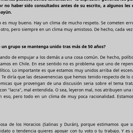
 no haber sido consultados antes de su escrito, a algunos les 
payún.
o es muy bueno. Hay un clima de mucho respeto. Se cometen erro
 otro, pero siempre en un clima muy amistoso. De hecho, cada ve
que un grupo se mantenga unido tras más de 50 años?
tando de empujar a los demás a una cosa común. De hecho, políti
tamos en Chile. En ese sentido no es problema que uno de repen
ítico. Lo importante es que estamos muy unidos arriba del escen
 Te diría que las desavenencias que hemos tenido respecto de lo
lémicas que provengan de una discusión seria sobre el tema trat
on "lacra", mal entendida. O sea, leyeron mal, nos atribuyen una
on eso, pero todo en un clima de muy poca racionalidad. Estamo
osa de los Horacios (Salinas y Durán), porque estimamos que s
dato o tendencia quieres apoyar con tu voto o tu trabajo. Y es 