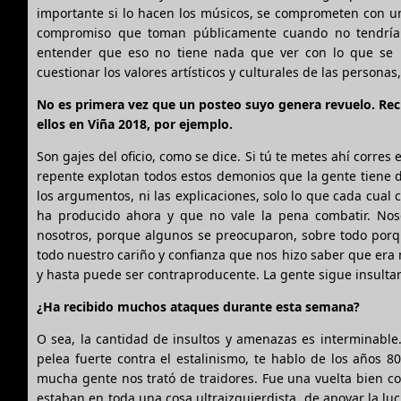
importante si lo hacen los músicos, se comprometen con un
compromiso que toman públicamente cuando no tendrían
entender que eso no tiene nada que ver con lo que se 
cuestionar los valores artísticos y culturales de las persona
No es primera vez que un posteo suyo genera revuelo. Recu
ellos en Viña 2018, por ejemplo.
Son gajes del oficio, como se dice. Si tú te metes ahí corres
repente explotan todos estos demonios que la gente tiene d
los argumentos, ni las explicaciones, solo lo que cada cua
ha producido ahora y que no vale la pena combatir. Nos
nosotros, porque algunos se preocuparon, sobre todo por
todo nuestro cariño y confianza que nos hizo saber que era n
y hasta puede ser contraproducente. La gente sigue insulta
¿Ha recibido muchos ataques durante esta semana?
O sea, la cantidad de insultos y amenazas es interminable.
pelea fuerte contra el estalinismo, te hablo de los años 8
mucha gente nos trató de traidores. Fue una vuelta bien co
estaban en toda una cosa ultraizquierdista, de apoyar la 