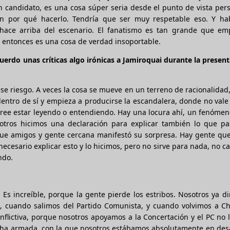
 candidato, es una cosa súper seria desde el punto de vista per
 por qué hacerlo. Tendría que ser muy respetable eso. Y ha
hace arriba del escenario. El fanatismo es tan grande que em
s, entonces es una cosa de verdad insoportable.
erdo unas críticas algo irónicas a Jamiroquai durante la presen
 ese riesgo. A veces la cosa se mueve en un terreno de racionalidad
entro de sí y empieza a producirse la escandalera, donde no vale
l cree estar leyendo o entendiendo. Hay una locura ahí, un fenóme
otros hicimos una declaración para explicar también lo que pa
que amigos y gente cercana manifestó su sorpresa. Hay gente qu
ecesario explicar esto y lo hicimos, pero no sirve para nada, no c
ndo.
 Es increíble, porque la gente pierde los estribos. Nosotros ya 
0, cuando salimos del Partido Comunista, y cuando volvimos a Ch
nflictiva, porque nosotros apoyamos a la Concertación y el PC no 
lucha armada, con la que nosotros estábamos absolutamente en de