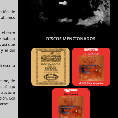
cción de
grabamos
 el texto
DISCOS MENCIONADOS
e habían
, así que
y él dio
á escrita
mino, de
usicólogo
structura
ción. Los
erte".