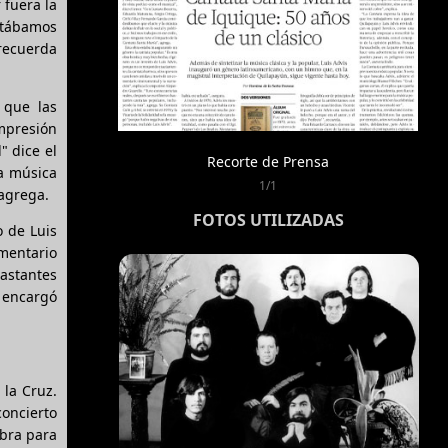
 fuera la
stábamos
recuerda
 que las
mpresión
" dice el
Recorte de Prensa
la música
1/1
 agrega.
FOTOS UTILIZADAS
o de Luis
mentario
bastantes
a encargó
 la Cruz.
concierto
obra para