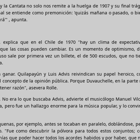
 la Cantata no solo nos remite a la huelga de 1907 y su final trág
final se entiende como premonición: 'quizás mañana o pasado, o b
á'" , apunta.
ca, explica que en el Chile de 1970 "hay un clima de expectati
er que las cosas pueden cambiar. Es un momento de optimismo, d
luso sale por primera vez un billete, el de 500 escudos, que no t
a.
a ganar. Quilapayún y Luis Advis reivindican su papel heroico, 
l concepto de la opinión pública. Porque Duvauchelle, en la parte 
tener razón", asevera Rolle.
 No era lo que buscaba Advis, advierte el musicólogo Manuel Vil
a, pero fue un hallazgo enorme para la música popular, y lo convir
s quenas, por ejemplo, antes se tocaban en paralelo, doblándose, p
co. "Fue como descubrir la pólvora para todos estos conjuntos; 
ías que poder hacer todos los acordes habidos y por haber, que 