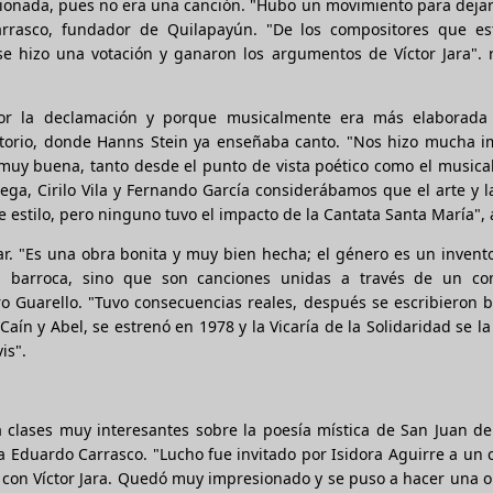
stionada, pues no era una canción. "Hubo un movimiento para dejar
Carrasco, fundador de Quilapayún. "De los compositores que e
se hizo una votación y ganaron los argumentos de Víctor Jara". 
 por la declamación y porque musicalmente era más elaborada
atorio, donde Hanns Stein ya enseñaba canto. "Nos hizo mucha i
y muy buena, tanto desde el punto de vista poético como el musical
ga, Cirilo Vila y Fernando García considerábamos que el arte y 
ese estilo, pero ninguno tuvo el impacto de la Cantata Santa María",
r. "Es una obra bonita y muy bien hecha; el género es un invent
a barroca, sino que son canciones unidas a través de un co
dro Guarello. "Tuvo consecuencias reales, después se escribieron 
aín y Abel, se estrenó en 1978 y la Vicaría de la Solidaridad se l
is".
ía clases muy interesantes sobre la poesía mística de San Juan de
 Eduardo Carrasco. "Lucho fue invitado por Isidora Aguirre a un 
 con Víctor Jara. Quedó muy impresionado y se puso a hacer una 