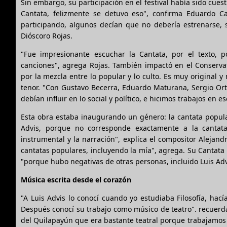
Sin embargo, su participación en el festival había sido cue
Cantata, felizmente se detuvo eso", confirma Eduardo 
participando, algunos decían que no debería estrenarse, 
Dióscoro Rojas.
"Fue impresionante escuchar la Cantata, por el texto,
canciones", agrega Rojas. También impactó en el Conserv
por la mezcla entre lo popular y lo culto. Es muy original 
tenor. "Con Gustavo Becerra, Eduardo Maturana, Sergio Orte
debían influir en lo social y político, e hicimos trabajos en 
Esta obra estaba inaugurando un género: la cantata popula
Advis, porque no corresponde exactamente a la cantat
instrumental y la narración", explica el compositor Alejan
cantatas populares, incluyendo la mía", agrega. Su Cantata C
"porque hubo negativas de otras personas, incluido Luis Adv
Música escrita desde el corazón
"A Luis Advis lo conocí cuando yo estudiaba Filosofía, hac
Después conocí su trabajo como músico de teatro". recuerda
del Quilapayún que era bastante teatral porque trabajamos