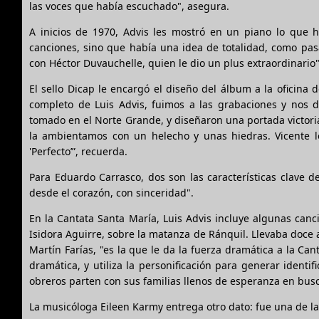
las voces que había escuchado", asegura.
A inicios de 1970, Advis les mostró en un piano lo que
canciones, sino que había una idea de totalidad, como pas
con Héctor Duvauchelle, quien le dio un plus extraordinario"
El sello Dicap le encargó el diseño del álbum a la oficina 
completo de Luis Advis, fuimos a las grabaciones y nos 
tomado en el Norte Grande, y diseñaron una portada victorian
la ambientamos con un helecho y unas hiedras. Vicente le
'Perfecto’”, recuerda.
Para Eduardo Carrasco, dos son las características clave d
desde el corazón, con sinceridad".
En la Cantata Santa María, Luis Advis incluye algunas ca
Isidora Aguirre, sobre la matanza de Ránquil. Llevaba doce 
Martín Farías, "es la que le da la fuerza dramática a la C
dramática, y utiliza la personificación para generar identi
obreros parten con sus familias llenos de esperanza en busc
La musicóloga Eileen Karmy entrega otro dato: fue una de l