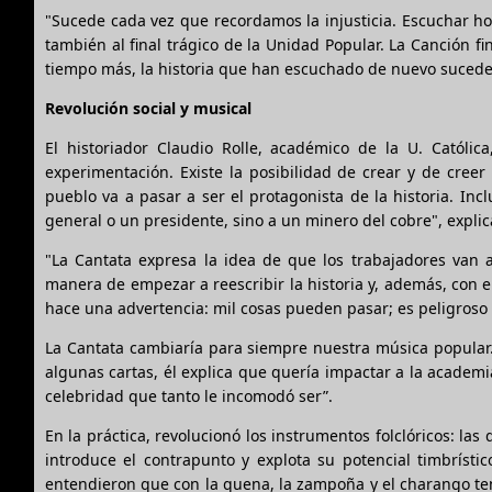
"Sucede cada vez que recordamos la injusticia. Escuchar hoy
también al final trágico de la Unidad Popular. La Canción 
tiempo más, la historia que han escuchado de nuevo suceder
Revolución social y musical
El historiador Claudio Rolle, académico de la U. Católi
experimentación. Existe la posibilidad de crear y de cre
pueblo va a pasar a ser el protagonista de la historia. Inc
general o un presidente, sino a un minero del cobre", explic
"La Cantata expresa la idea de que los trabajadores van 
manera de empezar a reescribir la historia y, además, con e
hace una advertencia: mil cosas pueden pasar; es peligroso 
La Cantata cambiaría para siempre nuestra música popular.
algunas cartas, él explica que quería impactar a la academi
celebridad que tanto le incomodó ser”.
En la práctica, revolucionó los instrumentos folclóricos: la
introduce el contrapunto y explota su potencial timbrísti
entendieron que con la quena, la zampoña y el charango ten