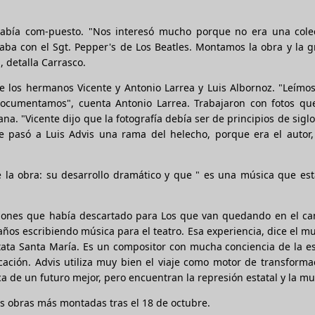
 había com-puesto. "Nos interesó mucho porque no era una cole
aba con el Sgt. Pepper's de Los Beatles. Montamos la obra y la 
, detalla Carrasco.
de los hermanos Vicente y Antonio Larrea y Luis Albornoz. "Leímos
documentamos", cuenta Antonio Larrea. Trabajaron con fotos qu
a. "Vicente dijo que la fotografía debía ser de principios de siglo
 pasó a Luis Advis una rama del helecho, porque era el autor, 
e la obra: su desarrollo dramático y que " es una música que est
nciones que había descartado para Los que van quedando en el ca
años escribiendo música para el teatro. Esa experiencia, dice el m
antata Santa María. Es un compositor con mucha conciencia de la e
ficación. Advis utiliza muy bien el viaje como motor de transforma
a de un futuro mejor, pero encuentran la represión estatal y la mu
as obras más montadas tras el 18 de octubre.