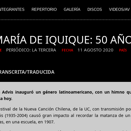
NTEGRANTES
REPERTORIO
GALERÍA
DISCOS
VIDEOS/AV
ARÍA DE IQUIQUE: 50 AÑ
PERIÓDICO: LA TERCERA
11 AGOSTO 2020
E
FECHA
PAÍS
TRANSCRITA/TRADUCIDA
uis Advis inauguró un género latinoamericano, con un himno qu
a hoy.
estival de la Nueva Canción Chilena, de la UC, con transmisión po
dvis (1935-2004) causó gran impacto al recordar la matanza de u
as, en una escuela, en 1907.