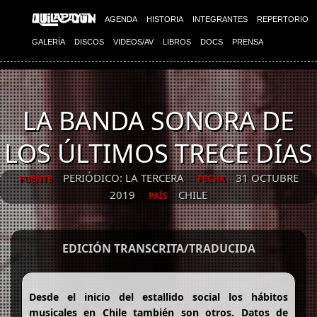
AGENDA
HISTORIA
INTEGRANTES
REPERTORIO
GALERÍA
DISCOS
VIDEOS/AV
LIBROS
DOCS
PRENSA
LA BANDA SONORA DE
LOS ÚLTIMOS TRECE DÍAS
PERIÓDICO: LA TERCERA
31 OCTUBRE
FUENTE
FECHA
2019
CHILE
PAÍS
EDICIÓN TRANSCRITA/TRADUCIDA
Desde el inicio del estallido social los hábitos
musicales en Chile también son otros. Datos de