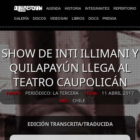
AGENDA
HISTORIA
INTEGRANTES
REPERTORIO
GALERÍA
DISCOS
VIDEOS/AV
LIBROS
DOCS
PRENSA
SHOW DE INTI ILLIMANI Y
QUILAPAYÚN LLEGA AL
TEATRO CAUPOLICÁN
PERIÓDICO: LA TERCERA
11 ABRIL 2017
FUENTE
FECHA
CHILE
PAÍS
EDICIÓN TRANSCRITA/TRADUCIDA