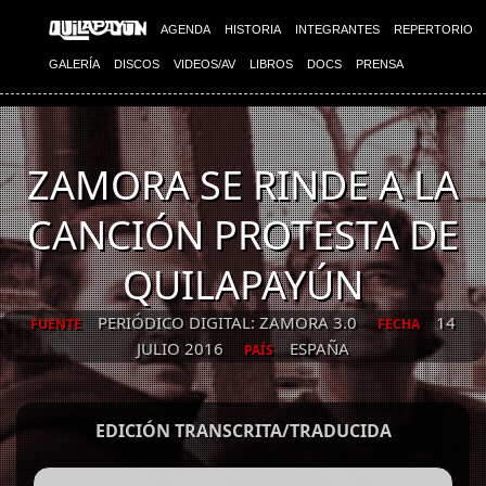
AGENDA
HISTORIA
INTEGRANTES
REPERTORIO
GALERÍA
DISCOS
VIDEOS/AV
LIBROS
DOCS
PRENSA
ZAMORA SE RINDE A LA
CANCIÓN PROTESTA DE
QUILAPAYÚN
PERIÓDICO DIGITAL: ZAMORA 3.0
14
FUENTE
FECHA
JULIO 2016
ESPAÑA
PAÍS
EDICIÓN TRANSCRITA/TRADUCIDA