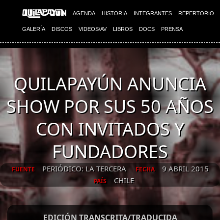
AGENDA
HISTORIA
INTEGRANTES
REPERTORIO
GALERÍA
DISCOS
VIDEOS/AV
LIBROS
DOCS
PRENSA
QUILAPAYÚN ANUNCIA
SHOW POR SUS 50 AÑOS
CON INVITADOS Y
FUNDADORES
PERIÓDICO: LA TERCERA
9 ABRIL 2015
FUENTE
FECHA
CHILE
PAÍS
EDICIÓN TRANSCRITA/TRADUCIDA