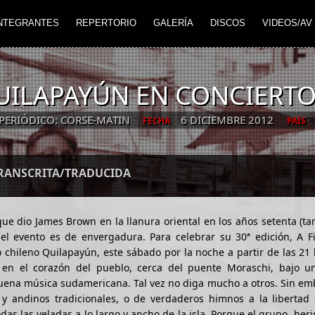
NTEGRANTES
REPERTORIO
GALERÍA
DISCOS
VIDEOS/AV
QUILAPAYÚN EN CONCIERT
PERIÓDICO: CORSE-MATIN
6 DICIEMBRE 2012
FECHA
PAÍS
TRANSCRITA/TRADUCIDA
que dio James Brown en la llanura oriental en los años setenta (t
 el evento es de envergadura. Para celebrar su 30ª edición, A F
 chileno Quilapayún, este sábado por la noche a partir de las 21 
o en el corazón del pueblo, cerca del puente Moraschi, bajo u
buena música sudamericana. Tal vez no diga mucho a otros. Sin em
 y andinos tradicionales, o de verdaderos himnos a la libertad
as las veladas a lo largo y ancho de la isla. Porque el grupo, heri