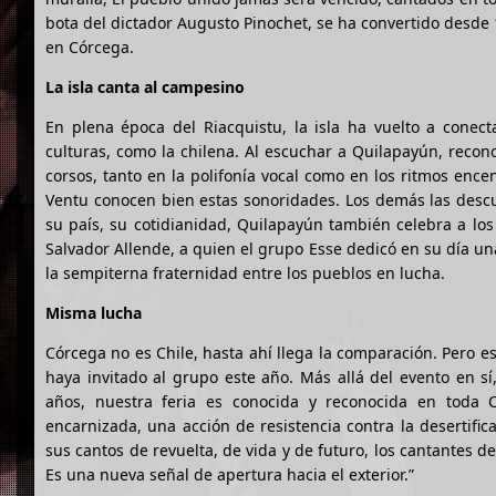
bota del dictador Augusto Pinochet, se ha convertido desde
en Córcega.
La isla canta al campesino
En plena época del Riacquistu, la isla ha vuelto a conect
culturas, como la chilena. Al escuchar a Quilapayún, recon
corsos, tanto en la polifonía vocal como en los ritmos ence
Ventu conocen bien estas sonoridades. Los demás las descubr
su país, su cotidianidad, Quilapayún también celebra a lo
Salvador Allende, a quien el grupo Esse dedicó en su día un
la sempiterna fraternidad entre los pueblos en lucha.
Misma lucha
Córcega no es Chile, hasta ahí llega la comparación. Pero 
haya invitado al grupo este año. Más allá del evento en sí,
años, nuestra feria es conocida y reconocida en toda 
encarnizada, una acción de resistencia contra la desertific
sus cantos de revuelta, de vida y de futuro, los cantantes
Es una nueva señal de apertura hacia el exterior.”