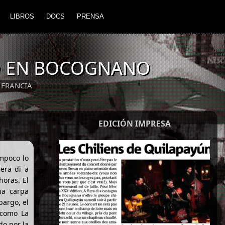
LIBROS
DOCS
PRENSA
O EN BOCOGNANO
FRANCIA
EDICIÓN IMPRESA
ampoco lo
iera di a
horas. El
na carpa
bargo, el
 como La
do por la