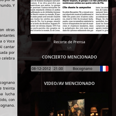
 mundo. Y
on otras
cantantes
ta o Voce
Recorte de Prensa
Al cantar
1/1
lsada por
CONCIERTO MENCIONADO
e celebra
08-12-2012
21:00
Bocognano
Bocognano
VIDEO/AV MENCIONADO
e treinta
na lucha
tido, con
ocognano.