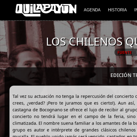
AGENDA
HISTORIA
I
LOS CHILENOS 
FUENTE
EDICIÓN 
Tal vez su actuación no tenga la repercusión del concierto 
crees, ¿verdad? ¡Pero te juramos que es cierto!). Aun así,
castagna de Bocognano se ofrece el lujo de recibir al grupo
concierto no tendrá lugar en el campo de la feria, sin
climatizada. El nombre suena familiar a los amantes de la 
grupo es autor e intérprete de grandes clásicos chilenos
muralla, El pueblo unido jamás será vencido, cantados en tod