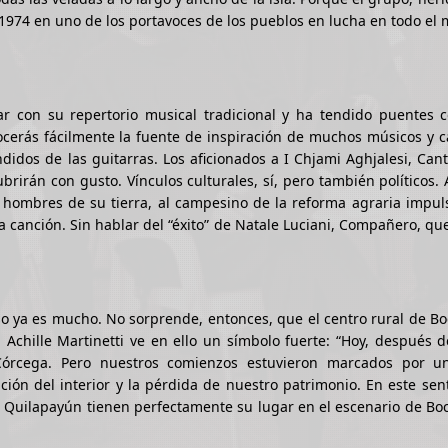
 1974 en uno de los portavoces de los pueblos en lucha en todo el
ar con su repertorio musical tradicional y ha tendido puentes c
ocerás fácilmente la fuente de inspiración de muchos músicos y 
ndidos de las guitarras. Los aficionados a I Chjami Aghjalesi, Can
irán con gusto. Vínculos culturales, sí, pero también políticos. 
s hombres de su tierra, al campesino de la reforma agraria impu
a canción. Sin hablar del “éxito” de Natale Luciani, Compañero, qu
eso ya es mucho. No sorprende, entonces, que el centro rural de 
 Achille Martinetti ve en ello un símbolo fuerte: “Hoy, después d
Córcega. Pero nuestros comienzos estuvieron marcados por u
ación del interior y la pérdida de nuestro patrimonio. En este sen
 de Quilapayún tienen perfectamente su lugar en el escenario de B