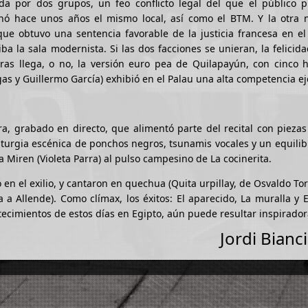
 por dos grupos, un feo conflicto legal del que el público p
ó hace unos años el mismo local, así como el BTM. Y la otra n
ue obtuvo una sentencia favorable de la justicia francesa en el
a la sala modernista. Si las dos facciones se unieran, la felicid
as llega, o no, la versión euro pea de Quilapayún, con cinco hi
 y Guillermo García) exhibió en el Palau una alta competencia ej
ra, grabado en directo, que alimentó parte del recital con pieza
turgia escénica de ponchos negros, tsunamis vocales y un equilib
a Miren (Violeta Parra) al pulso campesino de La cocinerita.
en el exilio, y cantaron en quechua (Quita urpillay, de Osvaldo Tor
 a Allende). Como clímax, los éxitos: El aparecido, La muralla y 
ecimientos de estos días en Egipto, aún puede resultar inspirador
Jordi Bianc