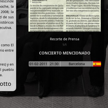
rescinde
oche, la
 2008; la
ad de sus
stóricos
ecutiva.
Recorte de Prensa
s como El
1/1
rio entre
CONCIERTO MENCIONADO
01-02-2011
21:30
Barcelona
res) y en
El pueblo
a.
iotto