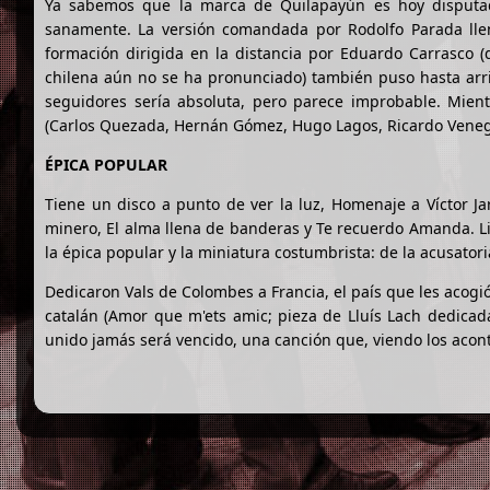
Ya sabemos que la marca de Quilapayún es hoy disputada
sanamente. La versión comandada por Rodolfo Parada llen
formación dirigida en la distancia por Eduardo Carrasco (q
chilena aún no se ha pronunciado) también puso hasta arrib
seguidores sería absoluta, pero parece improbable. Mientr
(Carlos Quezada, Hernán Gómez, Hugo Lagos, Ricardo Venegas
ÉPICA POPULAR
Tiene un disco a punto de ver la luz, Homenaje a Víctor Ja
minero, El alma llena de banderas y Te recuerdo Amanda. Li
la épica popular y la miniatura costumbrista: de la acusatori
Dedicaron Vals de Colombes a Francia, el país que les acogió 
catalán (Amor que m'ets amic; pieza de Lluís Lach dedicada
unido jamás será vencido, una canción que, viendo los acont