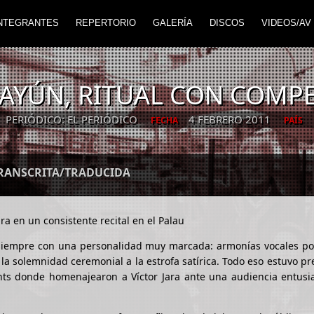
NTEGRANTES
REPERTORIO
GALERÍA
DISCOS
VIDEOS/AV
AYÚN, RITUAL CON COMP
PERIÓDICO: EL PERIÓDICO
4 FEBRERO 2011
FECHA
PAÍS
TRANSCRITA/TRADUCIDA
ara en un consistente recital en el Palau
siempre con una personalidad muy marcada: armonías vocales po
 la solemnidad ceremonial a la estrofa satírica. Todo eso estuvo pr
nts donde homenajearon a Víctor Jara ante una audiencia entusia