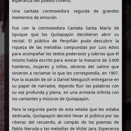
esperanza del pueblo chileno.
Una cantata conmovedora seguida de grandes
momentos de emoción
Fue con la conmovedora Cantata Santa María de
Iquique que los Quilapayún decidieron abrir su
recital. El público de Perpiñán pudo descubrir la
riqueza de las melodías compuestas por Luis Advis
para acompañar los textos poderosos y sobrios que él
mismo había escrito para evocar la masacre de 3.600
hombres, mujeres y niños, obreros del salitre que
vinieron a reclamar lo que les correspondía, en 1907.
Fue la ocasión de oír a Daniel Mesguich entregarse en
su papel de narrador, dejando fluir las palabras con
su voz profunda y plena, en una armonía infinita con
los cantantes y músicos de Quilapayún.
Para la segunda parte de esta velada que les estaba
dedicada, Quilapayún decidió llevar al público por las
riberas del recuerdo, al compás de los poemas de
Pablo Neruda y las melodías de Víctor Jara. Esperanza