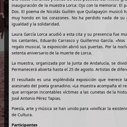
inauguración de la muestra Lorca: Ojo con la memoria'. El pa
Dos. El poema de Nicolás Guillén que Quilapayún musicó hac
muy hondo en los corazones. No ha perdido nada de su ac
igualdad y la solidaridad.
Laura García Lorca acudió a esta cita y su presencia fue 
los cantantes, Eduardo Carrasco y Guillermo García. «Nos 
regalo musical, la exposición abrió sus puertas. Por la no
setenta aniversario de la muerte de Lorca.
La muestra, organizada por la Junta de Andalucía, se divid
Permanecerá abierta hasta el 25 de agosto. Artistas de dife
El resultado es una espléndida exposición que merece la
asesinato del poeta granadino. «La muestra acompaña el re
que arrojaron incontables víctimas a las cunetas de la his
José Antonio Pérez Tapias.
Poesía, arte y música se han unido para «vivificar la exist
de Cultura.
Participantes