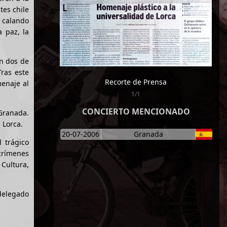
tes chile
, calando
 paz, la
on dos de
ras este
Recorte de Prensa
menaje al
1/1
CONCIERTO MENCIONADO
aGranada.
 Lorca.
20-07-2006
Granada
 trágico
 crímenes
 Cultura,
 delegado