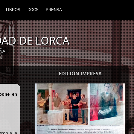
LIBROS
DOCS
PRENSA
DAD DE LORCA
ÑA
EDICIÓN IMPRESA
xpone en
eron a la