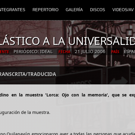
NTEGRANTES
REPERTORIO
GALERÍA
DISCOS
VIDEOS/AV
ÁSTICO A LA UNIVERSALI
PERIÓDICO: IDEAL
21 JULIO 2006
ESPA
ENTE
FECHA
PAÍS
TRANSCRITA/TRADUCIDA
nadino en la muestra 'Lorca: Ojo con la memoria', que se e
uguración de la muestra.
rupo Quilapayún emocionaron ayer a todas las personas que acudi