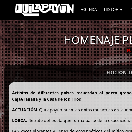
AGENDA
HISTORIA
I
HOMENAJE PL
FU
EDICIÓN 
Artistas de diferentes países recuerdan al poeta gra
CajaGranada y la Casa de los Tiros
ACTUACIÓN.
Quilapayún puso las notas musicales en la ina
LORCA.
Retrato del poeta que forma parte de la exposición.
LAS voces vibrantes y llenas de ecos poéticos del mítico g