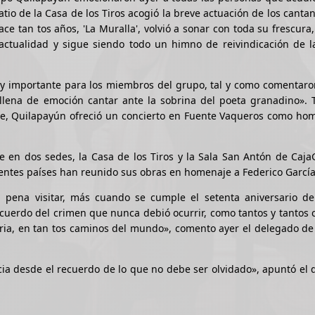
tio de la Casa de los Tiros acogió la breve actuación de los cantan
e tan tos años, 'La Muralla', volvió a sonar con toda su frescura
tualidad y sigue siendo todo un himno de reivindicación de la
muy importante para los miembros del grupo, tal y como comentar
llena de emoción cantar ante la sobrina del poeta granadino». T
che, Quilapayún ofreció un concierto en Fuente Vaqueros como ho
e en dos sedes, la Casa de los Tiros y la Sala San Antón de Caj
rentes países han reunido sus obras en homenaje a Federico García
 pena visitar, más cuando se cumple el setenta aniversario del
cuerdo del crimen que nunca debió ocurrir, como tantos y tantos
toria, en tan tos caminos del mundo», comento ayer el delegado de
encia desde el recuerdo de lo que no debe ser olvidado», apuntó el