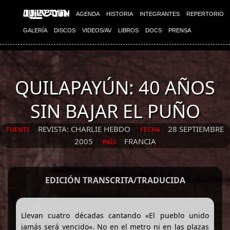
AGENDA
HISTORIA
INTEGRANTES
REPERTORIO
GALERÍA
DISCOS
VIDEOS/AV
LIBROS
DOCS
PRENSA
QUILAPAYÚN: 40 AÑOS
SIN BAJAR EL PUÑO
REVISTA: CHARLIE HEBDO
28 SEPTIEMBRE
FUENTE
FECHA
2005
FRANCIA
PAÍS
EDICIÓN TRANSCRITA/TRADUCIDA
Llevan cuatro décadas cantando «El pueblo unido
jamás será vencido». No en el metro ni en las plazas