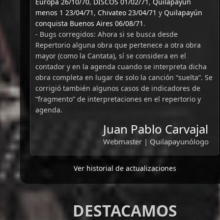
Europa 26/10/70
,
DISCOS 01/02/71
,
Quilapayún
menos 1 23/04/71
,
Chivateo 23/04/71
y
Quilapayún
conquista Buenos Aires 06/08/71
.
- Bugs corregidos: Ahora si se busca desde
Repertorio alguna obra que pertenece a otra obra
mayor (como la Cantata), sí se considera en el
contador y en la agenda cuando se interpreta dicha
obra completa en lugar de solo la canción “suelta”. Se
corrigió también algunos casos de indicadores de
“fragmento” de interpretaciones en el repertorio y
agenda.
Juan Pablo Carvajal
Webmaster | Quilapayunólogo
Ver historial de actualizaciones
DESTACAMOS