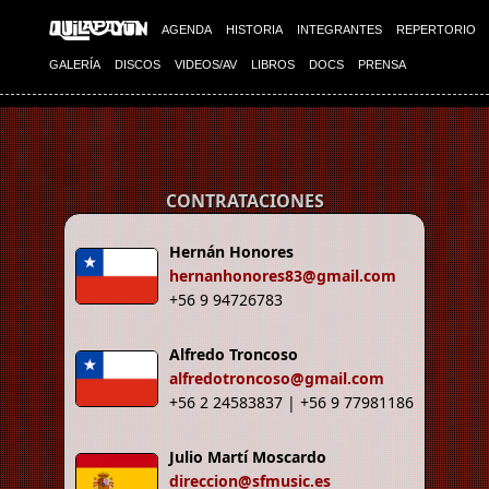
Imagen 01
Imagen 02
AGENDA
HISTORIA
INTEGRANTES
REPERTORIO
GALERÍA
DISCOS
VIDEOS/AV
LIBROS
DOCS
PRENSA
CONTRATACIONES
Hernán Honores
hernanhonores83@gmail.com
+56 9 94726783
Alfredo Troncoso
alfredotroncoso@gmail.com
+56 2 24583837 | +56 9 77981186
Julio Martí Moscardo
direccion@sfmusic.es