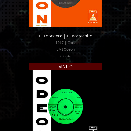
El Forastero | El Borrachito
1967 | Chile
EMI Odeón
(3864)
VINILO