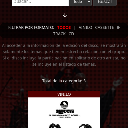
FILTRAR POR FORMATO:
TODOS
|
VINILO
CASSETTE
8-
TRACK
CD
Al acceder a la información de la edición del disco, se mostrarán
solamente los temas que tienen estrecha relación con el grupo.
Si el disco incluye la participación en solitario de otro artista, no
se incluye en el listado de temas.
Total de la categoría: 3
VINILO