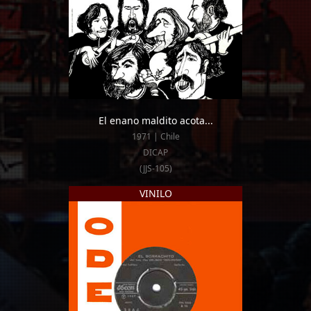
El enano maldito acota...
1971 | Chile
DICAP
(JJS-105)
VINILO