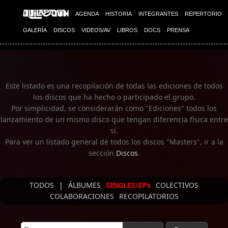
Imagen 01
AGENDA
HISTORIA
INTEGRANTES
REPERTORIO
GALERÍA
DISCOS
VIDEOS/AV
LIBROS
DOCS
PRENSA
Este listado es una recopilación de todas las ediciones de todos
los discos que ha hecho o participado el grupo.
Por simplicidad, se considerarán como "Ediciones" todos los
lanzamiento de un mismo disco que tengan diferencia física entre
sí.
Para ver un listado general de todos los discos "Masters", ir a la
sección
Discos
.
TODOS
|
ÁLBUMES
SINGLES/EPs
COLECTIVOS
COLABORACIONES
RECOPILATORIOS