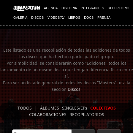
Imagen 01
AGENDA
HISTORIA
INTEGRANTES
REPERTORIO
GALERÍA
DISCOS
VIDEOS/AV
LIBROS
DOCS
PRENSA
Este listado es una recopilación de todas las ediciones de todos
los discos que ha hecho o participado el grupo.
Por simplicidad, se considerarán como "Ediciones" todos los
lanzamiento de un mismo disco que tengan diferencia física entre
sí.
Para ver un listado general de todos los discos "Masters", ir a la
sección
Discos
.
TODOS
|
ÁLBUMES
SINGLES/EPs
COLECTIVOS
COLABORACIONES
RECOPILATORIOS