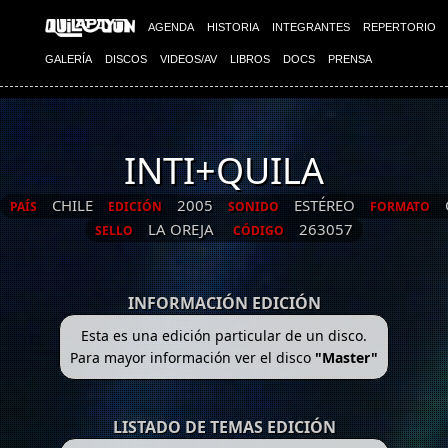
AGENDA
HISTORIA
INTEGRANTES
REPERTORIO
GALERÍA
DISCOS
VIDEOS/AV
LIBROS
DOCS
PRENSA
INTI+QUILA
CHILE
2005
ESTÉREO
PAÍS
EDICIÓN
SONIDO
FORMATO
LA OREJA
263057
SELLO
CÓDIGO
INFORMACIÓN EDICIÓN
Esta es una edición particular de un disco.
Para mayor información ver el disco
"Master"
LISTADO DE TEMAS EDICIÓN