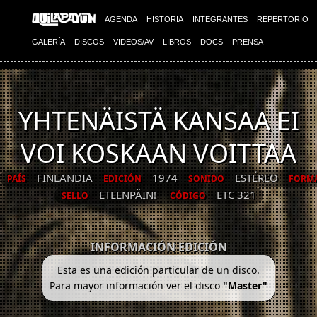
AGENDA
HISTORIA
INTEGRANTES
REPERTORIO
GALERÍA
DISCOS
VIDEOS/AV
LIBROS
DOCS
PRENSA
YHTENÄISTÄ KANSAA EI
VOI KOSKAAN VOITTAA
FINLANDIA
1974
ESTÉREO
PAÍS
EDICIÓN
SONIDO
FORM
ETEENPÄIN!
ETC 321
SELLO
CÓDIGO
INFORMACIÓN EDICIÓN
Esta es una edición particular de un disco.
Para mayor información ver el disco
"Master"