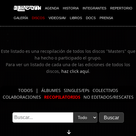
Imagen 02
AGENDA
HISTORIA
INTEGRANTES
REPERTORIO
GALERÍA
DISCOS
VIDEOS/AV
LIBROS
DOCS
PRENSA
Este listado es una recopilación de todos los discos "Masters" que
ha hecho o participado el grupo.
Para ver un listado de cada una de las ediciones de todos los
discos,
haz click aquí
.
TODOS
|
ÁLBUMES
SINGLES/EPs
COLECTIVOS
COLABORACIONES
RECOPILATORIOS
NO EDITADOS/RESCATES