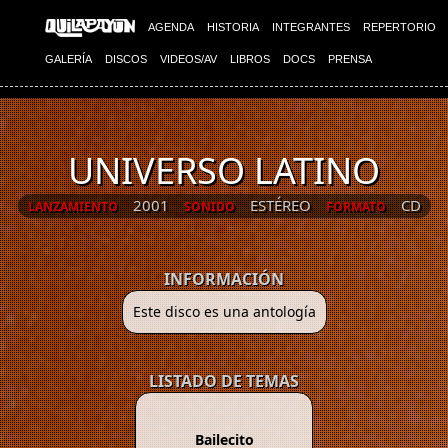
AGENDA
HISTORIA
INTEGRANTES
REPERTORIO
GALERÍA
DISCOS
VIDEOS/AV
LIBROS
DOCS
PRENSA
UNIVERSO LATINO
2001
ESTÉREO
CD
LANZAMIENTO
SONIDO
FORMATO
INFORMACIÓN
Este disco es una antología
LISTADO DE TEMAS
Bailecito