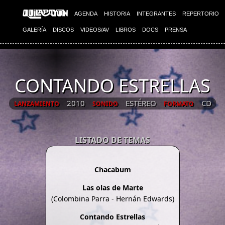
AGENDA
HISTORIA
INTEGRANTES
REPERTORIO
GALERÍA
DISCOS
VIDEOS/AV
LIBROS
DOCS
PRENSA
CONTANDO ESTRELLAS
2010
ESTÉREO
CD
LANZAMIENTO
SONIDO
FORMATO
LISTADO DE TEMAS
Chacabum
Las olas de Marte
(Colombina Parra - Hernán Edwards)
Contando Estrellas