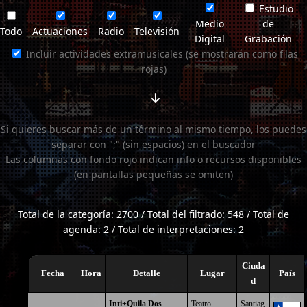
Estudio
Medio
de
Todo
Actuaciones
Radio
Televisión
Digital
Grabación
Incluir actividades extramusicales (se mostrarán como filas
rojas)
Si quieres buscar más de un término al mismo tiempo, los puedes
separar con ";" (sin espacios) en el buscador
Las columnas con fondo rojo indican info o recursos disponibles
(en pantallas pequeñas se omiten)
Total de la categoría: 2700 / Total del filtrado: 548 / Total de
agenda: 2 / Total de interpretaciones: 2
Ciuda
Fecha
Hora
Detalle
Lugar
País
d
Inti+Quila Dos
Teatro
Santiag