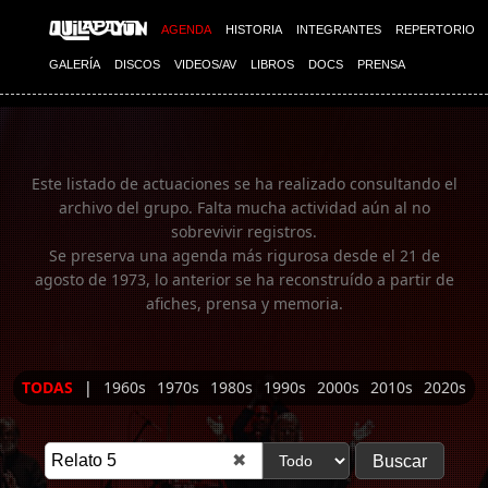
Imagen 01
AGENDA
HISTORIA
INTEGRANTES
REPERTORIO
GALERÍA
DISCOS
VIDEOS/AV
LIBROS
DOCS
PRENSA
Este listado de actuaciones se ha realizado consultando el
archivo del grupo. Falta mucha actividad aún al no
sobrevivir registros.
Se preserva una agenda más rigurosa desde el 21 de
agosto de 1973, lo anterior se ha reconstruído a partir de
afiches, prensa y memoria.
TODAS
|
1960s
1970s
1980s
1990s
2000s
2010s
2020s
✖