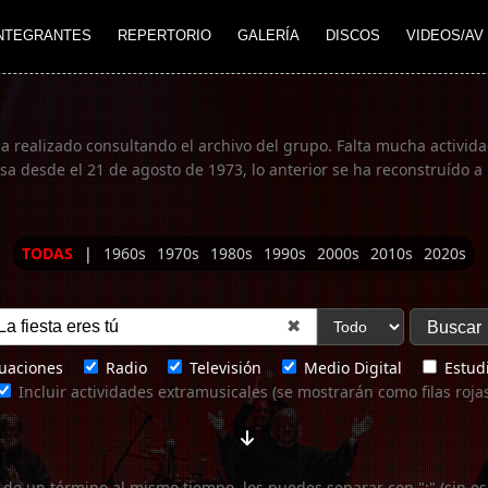
NTEGRANTES
REPERTORIO
GALERÍA
DISCOS
VIDEOS/AV
ha realizado consultando el archivo del grupo. Falta mucha actividad
 desde el 21 de agosto de 1973, lo anterior se ha reconstruído a 
TODAS
|
1960s
1970s
1980s
1990s
2000s
2010s
2020s
✖
uaciones
Radio
Televisión
Medio Digital
Estudi
Incluir actividades extramusicales (se mostrarán como filas roja
 de un término al mismo tiempo, los puedes separar con ";" (sin es