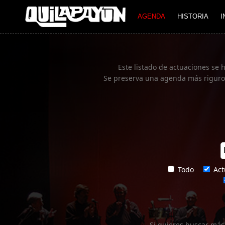
Imagen 01
AGENDA
HISTORIA
I
Este listado de actuaciones se 
Se preserva una agenda más rigurosa
Todo
Act
Si quieres buscar más