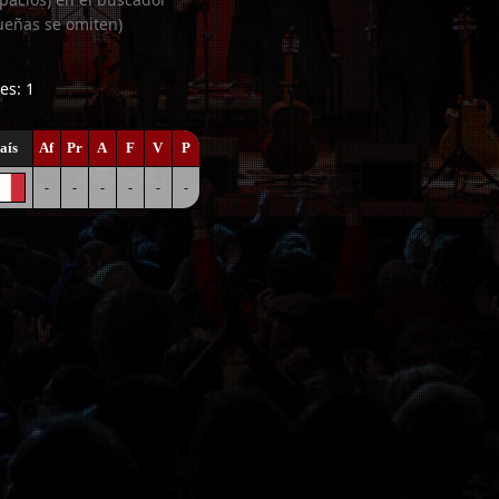
ueñas se omiten)
es: 1
aís
Af
Pr
A
F
V
P
-
-
-
-
-
-