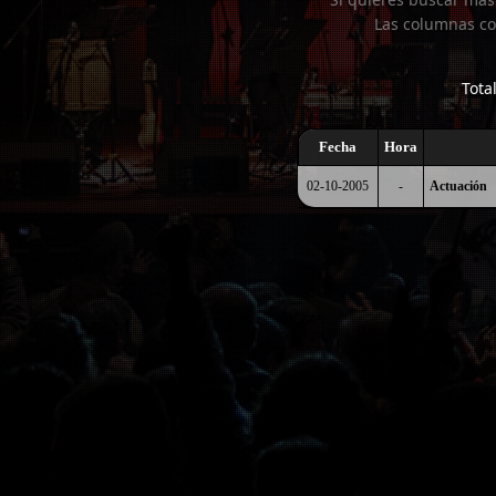
Las columnas co
Tota
Fecha
Hora
02-10-2005
-
Actuación