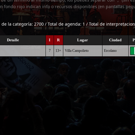
n fondo rojo indican info o recursos disponibles (en pantallas peq
l de la categoría: 2700 / Total de agenda: 1 / Total de interpretacion
Detalle
I
R
Lugar
Ciudad
P
7
13+
Villa Campolieto
Ercolano