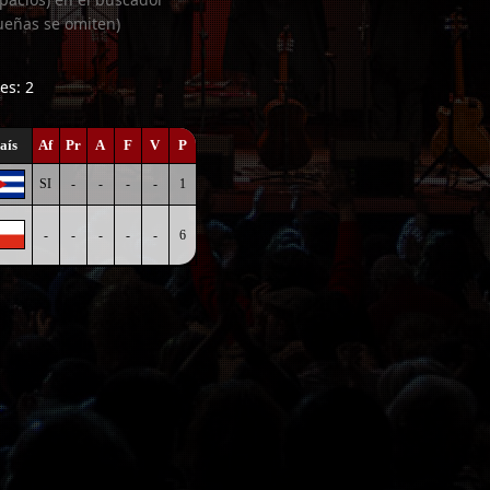
ueñas se omiten)
es: 2
aís
Af
Pr
A
F
V
P
SI
-
-
-
-
1
-
-
-
-
-
6