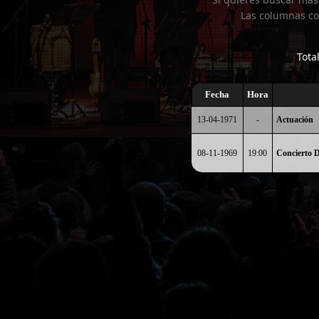
Las columnas co
Tota
Fecha
Hora
13-04-1971
-
Actuación
08-11-1969
19:00
Concierto D