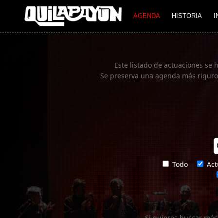
Imagen 01
AGENDA
HISTORIA
I
Este listado de actuaciones se 
Se preserva una agenda más rigurosa
Todo
Act
Si quieres buscar más