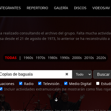
NTEGRANTES
REPERTORIO
GALERÍA
DISCOS
VIDEOS/AV
ha realizado consultando el archivo del grupo. Falta mucha actividad
 desde el 21 de agosto de 1973, lo anterior se ha reconstruído a 
TODAS
|
1960s
1970s
1980s
1990s
2000s
2010s
2020s
✖
uaciones
Radio
Televisión
Medio Digital
Estudi
Incluir actividades extramusicales (se mostrarán como filas roja
 de un término al mismo tiempo, los puedes separar con ";" (sin es