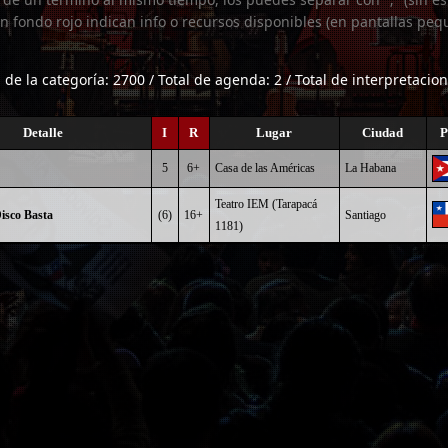
n fondo rojo indican info o recursos disponibles (en pantallas peq
l de la categoría: 2700 / Total de agenda: 2 / Total de interpretacion
Detalle
I
R
Lugar
Ciudad
P
5
6+
Casa de las Américas
La Habana
Teatro IEM (Tarapacá
isco Basta
(6)
16+
Santiago
1181)