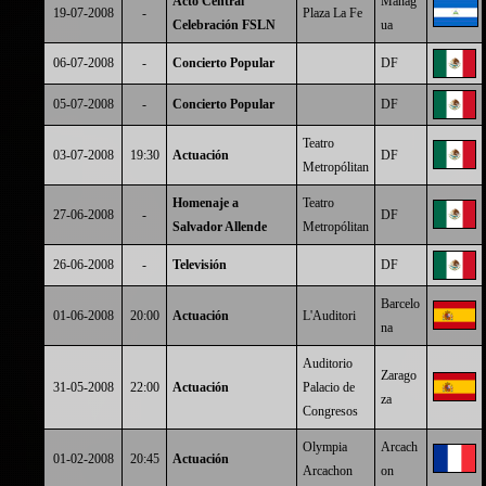
Acto Central
Manag
19-07-2008
-
Plaza La Fe
Celebración FSLN
ua
06-07-2008
-
Concierto Popular
DF
05-07-2008
-
Concierto Popular
DF
Teatro
03-07-2008
19:30
Actuación
DF
Metropólitan
Homenaje a
Teatro
27-06-2008
-
DF
Salvador Allende
Metropólitan
26-06-2008
-
Televisión
DF
Barcelo
01-06-2008
20:00
Actuación
L'Auditori
na
Auditorio
Zarago
31-05-2008
22:00
Actuación
Palacio de
za
Congresos
Olympia
Arcach
01-02-2008
20:45
Actuación
Arcachon
on