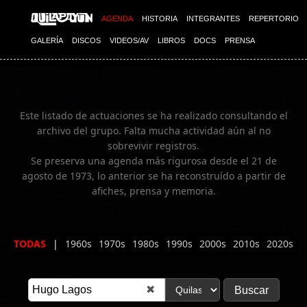
Imagen 02
AGENDA
HISTORIA
INTEGRANTES
REPERTORIO
GALERÍA
DISCOS
VIDEOS/AV
LIBROS
DOCS
PRENSA
Este listado de actuaciones se ha realizado consultando el
archivo del grupo. Falta mucha actividad aún al no
sobrevivir registros.
Se preserva una agenda más rigurosa desde el 21 de
agosto de 1973, lo anterior se ha reconstruído a partir de
afiches, prensa y memoria.
TODAS
|
1960s
1970s
1980s
1990s
2000s
2010s
2020s
✖