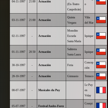
04-11-1997
21:00
Actuación
(Ex-Teatro
o
Caupolicán)
Quinta
Viña
03-11-1997
21:00
Actuación
Vergara
del Mar
Monolito
02-11-1997
-
Actuación
Escuela
Iquique
Santa María
Salitrera
01-11-1997
20:50
Actuación
Iquique
Santa Laura
Concep
30-10-1997
-
Actuación
Feria
ción
28-10-1997
-
Actuación
Gimnasio
Temuco
Le Puy
08-07-1997
-
Musicales du Puy
en
Velay
Courpi
05-07-1997
-
Festival Andes-Forez