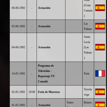
Telde
(Gran
06-06-1992
-
Actuación
Canaria
)
Las
05-06-1992
-
Actuación
Palmas
Santa
Lucía
04-06-1992
-
Actuación
(Las
Palmas
)
Programa de
Televisión -
14-05-1992
-
París
Reportaje TV
Canadá
Torrela
02-05-1992
20:00
Feria de Muestras
vega
Teatro
Reinos
01-05-1992
-
Actuación