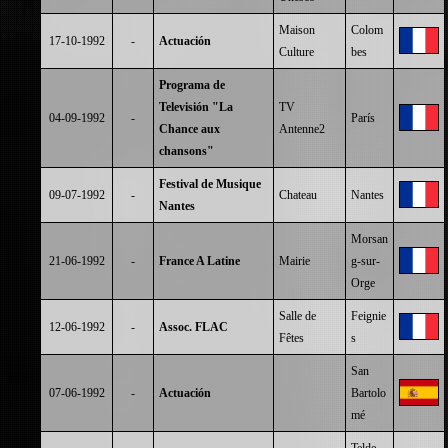
Maison
Colom
17-10-1992
-
Actuación
Culture
bes
Programa de
Televisión "La
TV
04-09-1992
-
París
Chance aux
Antenne2
chansons"
Festival de Musique
09-07-1992
-
Chateau
Nantes
Nantes
Morsan
21-06-1992
-
France A Latine
Mairie
g-sur-
Orge
Salle de
Feignie
12-06-1992
-
Assoc. FLAC
Fêtes
s
San
07-06-1992
-
Actuación
Bartolo
mé