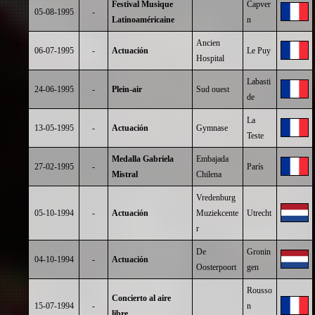
Festival Musique
Capver
05-08-1995
-
Latinoaméricaine
n
Ancien
06-07-1995
-
Actuación
Le Puy
Hospital
Labasti
24-06-1995
-
Plein-air
Sud ouest
de
La
13-05-1995
-
Actuación
Gymnase
Teste
Medalla Gabriela
Embajada
27-02-1995
-
París
Mistral
Chilena
Vredenburg
05-10-1994
-
Actuación
Muziekcente
Utrecht
r
De
Gronin
04-10-1994
-
Actuación
Oosterpoort
gen
Rousso
Concierto al aire
15-07-1994
-
n
libre