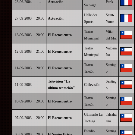
23-06-2004
-
Actuación
París
Sauvage
Halle des
Saint-
27-09-2003
20:30
Actuación
Sports
Yorre
Teatro
Viña
13-09-2003
20:00
El Reencuentro
Municipal
del Mar
Teatro
Valpara
12-09-2003
21:00
El Reencuentro
Municipal
íso
Teatro
Santiag
11-09-2003
20:00
El Reencuentro
Teletón
o
Televisión "La
Santiag
11-09-2003
-
Chilevisión
última tentación"
o
Teatro
Santiag
10-09-2003
20:00
El Reencuentro
Teletón
o
Gimnasio La
Talcahu
07-09-2003
20:00
El Reencuentro
Tortuga
ano
Estadio
Santiag
05-09-2003
20:00
El Sueño Existe