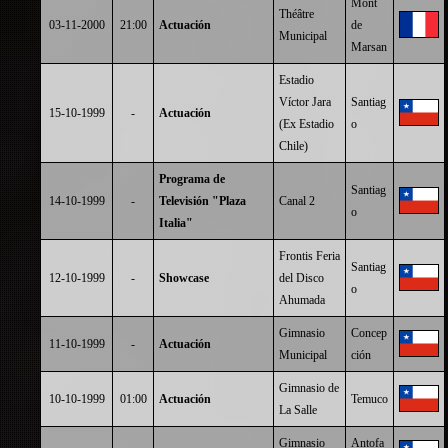
Mont
Théâtre
03-11-2000
21:00
Actuación
de
Municipal
Marsan
Estadio
Víctor Jara
Santiag
15-10-1999
-
Actuación
(Ex Estadio
o
Chile)
Programa de
Santiag
14-10-1999
-
Televisión "Plaza
Canal 2
o
Italia"
Frontis Feria
Santiag
12-10-1999
-
Showcase
del Disco
o
Ahumada
Gimnasio
Concep
11-10-1999
-
Actuación
Municipal
ción
Gimnasio de
10-10-1999
01:00
Actuación
Temuco
La Salle
Gimnasio
Antofa