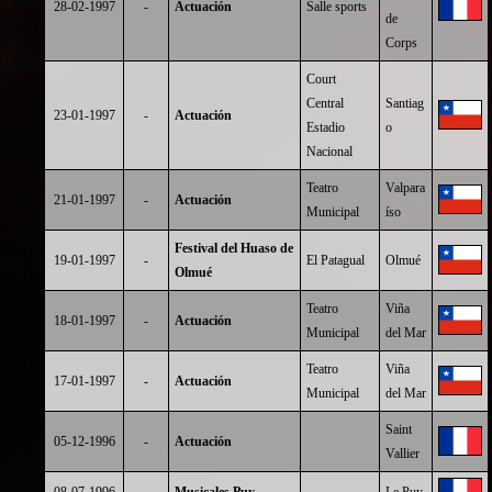
28-02-1997
-
Actuación
Salle sports
de
Corps
Court
Central
Santiag
23-01-1997
-
Actuación
Estadio
o
Nacional
Teatro
Valpara
21-01-1997
-
Actuación
Municipal
íso
Festival del Huaso de
19-01-1997
-
El Patagual
Olmué
Olmué
Teatro
Viña
18-01-1997
-
Actuación
Municipal
del Mar
Teatro
Viña
17-01-1997
-
Actuación
Municipal
del Mar
Saint
05-12-1996
-
Actuación
Vallier