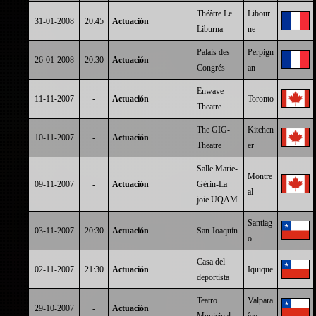
Théâtre Le
Libour
31-01-2008
20:45
Actuación
Liburna
ne
Palais des
Perpign
26-01-2008
20:30
Actuación
Congrés
an
Enwave
11-11-2007
-
Actuación
Toronto
Theatre
The GIG-
Kitchen
10-11-2007
-
Actuación
Theatre
er
Salle Marie-
Montre
09-11-2007
-
Actuación
Gérin-La
al
joie UQAM
Santiag
03-11-2007
20:30
Actuación
San Joaquín
o
Casa del
02-11-2007
21:30
Actuación
Iquique
deportista
Teatro
Valpara
29-10-2007
-
Actuación