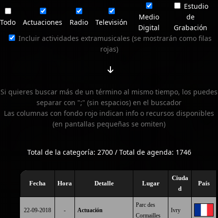
Estudio
Medio
de
Todo
Actuaciones
Radio
Televisión
Digital
Grabación
Incluir actividades extramusicales (se mostrarán como filas
rojas)
Si quieres buscar más de un término al mismo tiempo, los puedes
separar con ";" (sin espacios) en el buscador
Las columnas con fondo rojo indican info o recursos disponibles
(en pantallas pequeñas se omiten)
Total de la categoría: 2700 / Total de agenda: 1746
Ciuda
Fecha
Hora
Detalle
Lugar
País
d
Parc des
22-09-2018
-
Actuación
Ivry
Cormailles