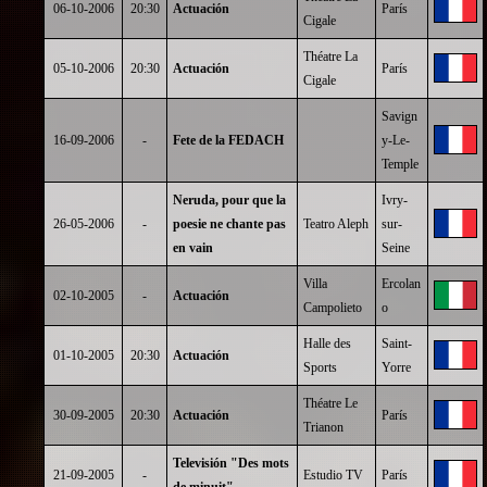
06-10-2006
20:30
Actuación
París
Cigale
Théatre La
05-10-2006
20:30
Actuación
París
Cigale
Savign
16-09-2006
-
Fete de la FEDACH
y-Le-
Temple
Neruda, pour que la
Ivry-
26-05-2006
-
poesie ne chante pas
Teatro Aleph
sur-
en vain
Seine
Villa
Ercolan
02-10-2005
-
Actuación
Campolieto
o
Halle des
Saint-
01-10-2005
20:30
Actuación
Sports
Yorre
Théatre Le
30-09-2005
20:30
Actuación
París
Trianon
Televisión "Des mots
21-09-2005
-
Estudio TV
París