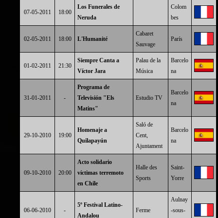
Los Funerales de
Colom
07-05-2011
18:00
Neruda
bes
Cabaret
02-05-2011
18:00
L'Humanité
París
Sauvage
Siempre Canta a
Palau de la
Barcelo
01-02-2011
21:30
Víctor Jara
Música
na
Programa de
Barcelo
31-01-2011
-
Televisión "Els
Estudio TV
na
Matins"
Saló de
Homenaje a
Barcelo
29-10-2010
19:00
Cent,
Quilapayún
na
Ajuntament
Acto solidario
Halle des
Saint-
09-10-2010
20:00
víctimas terremoto
Sports
Yorre
en Chile
Aulnay
5º Festival Latino-
06-06-2010
-
Ferme
-sous-
Andalou