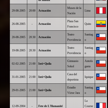
de minuit"
Museo de la
29-08-2005
20:00
Actuación
Lima
Nación
Plaza San
26-08-2005
-
Actuación
Quito
Francisco
Teatro
Santiag
20-08-2005
20:30
Actuación
Providencia
o
Teatro
Santiag
19-08-2005
20:30
Actuación
Providencia
o
Gimnasio
Antofa
02-02-2005
21:00
Inti+Quila
Sokol
gasta
Casa del
31-01-2005
21:00
Inti+Quila
Iquique
deportista
Estadio
Santiag
29-01-2005
21:00
Inti+Quila
Víctor Jara
o
La
12-09-2004
-
Fete de L'Humanité
Courne