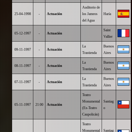
Auditorio de
25-04-1998
-
Actuación
los Jameos
Haría
del Agua
Saint
05-12-1997
-
Actuación
Vallier
La
Buenos
09-11-1997
-
Actuación
Trastienda
Aires
La
Buenos
08-11-1997
-
Actuación
Trastienda
Aires
La
Buenos
07-11-1997
-
Actuación
Trastienda
Aires
Teatro
Monumental
Santiag
05-11-1997
21:00
Actuación
(Ex-Teatro
o
Caupolicán)
Teatro
Monumental
Santiag