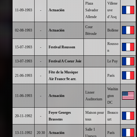
Plaza
Villene
11-09-1993
-
Actuación
Salvador
uve
Allende
d’Asq
Cour
02-08-1993
-
Actuación
Bollene
Béroule
Rousso
15-07-1993
-
Festival Rousson
n
13-07-1993
-
Festival A Coeur Joie
Le Puy
Fête de la Musique
21-06-1993
-
París
Air France 9e arr.
Washin
Lisner
11-06-1993
-
Actuación
gton
Auditorium
DC
Foyer Georges
Maison pour
Beauco
20-11-1992
-
Brassens
tous
urt
Salle 1
13-11-1992
20:30
Actuación
París
Unesco