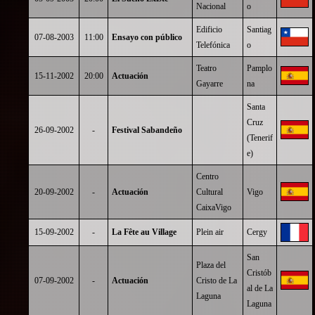
Nacional
o
Edificio
Santiag
07-08-2003
11:00
Ensayo con público
Telefónica
o
Teatro
Pamplo
15-11-2002
20:00
Actuación
Gayarre
na
Santa
Cruz
26-09-2002
-
Festival Sabandeño
(Tenerif
e)
Centro
20-09-2002
-
Actuación
Cultural
Vigo
CaixaVigo
15-09-2002
-
La Fête au Village
Plein air
Cergy
San
Plaza del
Cristób
07-09-2002
-
Actuación
Cristo de La
al de La
Laguna
Laguna