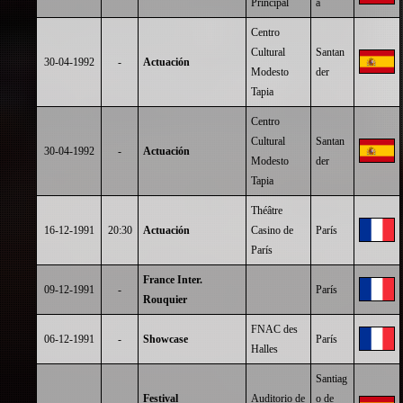
Principal
a
Centro
Cultural
Santan
30-04-1992
-
Actuación
Modesto
der
Tapia
Centro
Cultural
Santan
30-04-1992
-
Actuación
Modesto
der
Tapia
Théâtre
16-12-1991
20:30
Actuación
Casino de
París
París
France Inter.
09-12-1991
-
París
Rouquier
FNAC des
06-12-1991
-
Showcase
París
Halles
Santiag
Festival
Auditorio de
o de