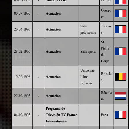
08-07-1996
-
Musicales Puy
Le Puy
Courpi
06-07-1996
-
Actuación
ere
Salle
Tournu
26-04-1996
-
Actuación
polyvalente
s
St
Pierre
28-02-1996
-
Actuación
Salle sports
de
Corps
Université
Brusela
10-02-1996
-
Actuación
Libre
s
Bruselas
Róterda
22-10-1995
-
Actuación
m
Programa de
04-10-1995
-
Televisión TV France
Parìs
Internationale