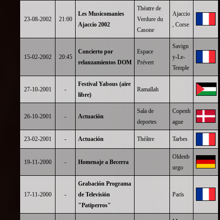
Théatre de
Les Musicomanies
Ajaccio
23-08-2002
21:00
Verdure du
Ajaccio 2002
, Corse
Casone
Savign
Concierto por
Espace
15-02-2002
20:45
y-Le-
relanzamientos DOM
Prévert
Temple
Festival Yabous (aire
27-10-2001
-
Ramallah
libre)
Sala de
Copenh
26-10-2001
-
Actuación
deportes
ague
23-02-2001
-
Actuación
Théâtre
Tarbes
Oldenb
19-11-2000
-
Homenaje a Becerra
urgo
Grabación Programa
17-11-2000
-
de Televisión
París
"Patiperros"