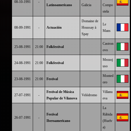
08-10-1991
-
Latinoamericano
Galicia
Compo
stela
Domaine de
Le
08-09-1991
-
Actuación
Houssay à
Mans
Spay
Castron
25-08-1991
21:00
Folkfestival
ovo
Mezzoj
24-08-1991
21:00
Folkfestival
uso
Monted
23-08-1991
21:00
Festival
oro
Festival de Música
Villanu
27-07-1991
-
Velódromo
Popular de Vilanova
eva
La
Festival
Rábida
26-07-1991
-
Iberoamericano
(Huelv
a)