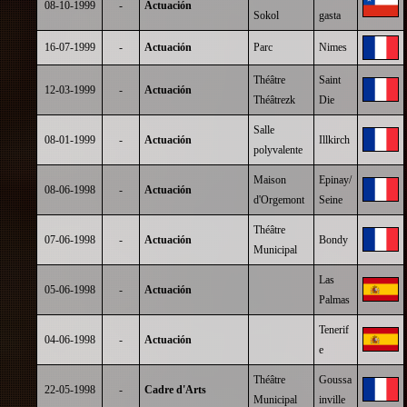
08-10-1999
-
Actuación
Sokol
gasta
16-07-1999
-
Actuación
Parc
Nimes
Théâtre
Saint
12-03-1999
-
Actuación
Théâtrezk
Die
Salle
08-01-1999
-
Actuación
Illkirch
polyvalente
Maison
Epinay/
08-06-1998
-
Actuación
d'Orgemont
Seine
Théâtre
07-06-1998
-
Actuación
Bondy
Municipal
Las
05-06-1998
-
Actuación
Palmas
Tenerif
04-06-1998
-
Actuación
e
Théâtre
Goussa
22-05-1998
-
Cadre d'Arts
Municipal
inville