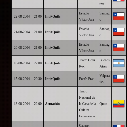
uve
Estadio
Santiag
22-08-2004
21:00
Inti+Quila
Víctor Jara
o
Estadio
Santiag
21-08-2004
21:00
Inti+Quila
Víctor Jara
o
Estadio
Santiag
20-08-2004
21:00
Inti+Quila
Víctor Jara
o
Teatro Gran
Buenos
18-08-2004
22:00
Inti+Quila
Rex
Aires
Valpara
15-08-2004
20:30
Inti+Quila
Fortín Prat
íso
Teatro
Nacional de
13-08-2004
22:00
Actuación
la Casa de la
Quito
Cultura
Ecuatoriana
Cabaret