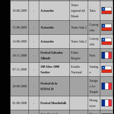
Teatro
16-08-2009
-
Actuación
regional del
Talca
Maule
Concep
15-08-2009
-
Actuación
Teatro Sala 2
ción
Concep
14-08-2009
-
Actuación
Teatro Sala 2
ción
Festival Salvador
Folies
10-11-2008
-
París
Allende
Bergère
100 Años 1000
Estadio
Santiag
07-11-2008
-
Sueños
Nacional
o
Savign
Festival de la
20-09-2008
-
y-Le-
FEDACH
Temple
Montg
01-08-2008
-
Festival Mondiofolk
uyon