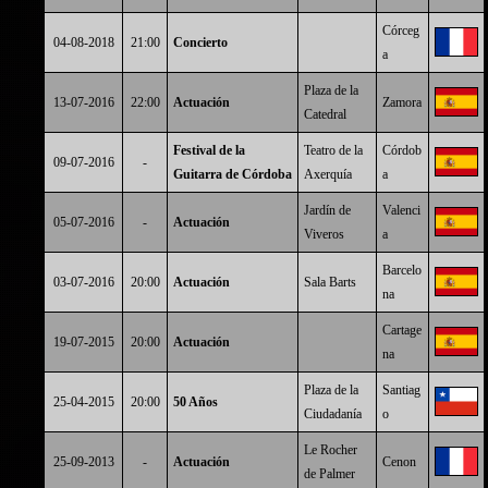
Córceg
04-08-2018
21:00
Concierto
a
Plaza de la
13-07-2016
22:00
Actuación
Zamora
Catedral
Festival de la
Teatro de la
Córdob
09-07-2016
-
Guitarra de Córdoba
Axerquía
a
Jardín de
Valenci
05-07-2016
-
Actuación
Viveros
a
Barcelo
03-07-2016
20:00
Actuación
Sala Barts
na
Cartage
19-07-2015
20:00
Actuación
na
Plaza de la
Santiag
25-04-2015
20:00
50 Años
Ciudadanía
o
Le Rocher
25-09-2013
-
Actuación
Cenon
de Palmer