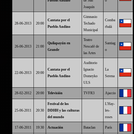
Pueblo Andino
de San
o
Joaquín
Gimnasio
Cantata por el
Comba
28-06-2013
20:00
Techado
Pueblo Andino
rbalá
Municipal
Teatro
Quilapayún en
Santiag
26-06-2013
21:00
Nescafé de
Grande
o
las Artes
Auditorio
Cantata por el
Ignacio
La
22-06-2013
20:00
Pueblo Andino
Domeyko
Serena
ULS
28-02-2012
20:00
Televisión
TVFR3
Ajaccio
Festival de los
L'Hay-
25-06-2011
20:30
DDHH y las culturas
les-
del mundo
roses
17-06-2011
19:30
Actuación
Bataclan
París