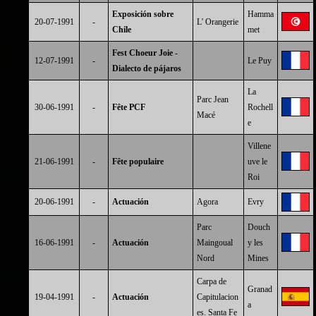
Exposición sobre
Hamma
20-07-1991
-
L' Orangerie
Chile
met
Fest Choeur Joie -
12-07-1991
-
Le Puy
Dialecto de pájaros
La
Parc Jean
30-06-1991
-
Fête PCF
Rochell
Macé
e
Villene
21-06-1991
-
Fête populaire
uve le
Roi
20-06-1991
-
Actuación
Agora
Evry
Parc
Douch
16-06-1991
-
Actuación
Maingoual
y les
Nord
Mines
Carpa de
Granad
19-04-1991
-
Actuación
Capitulacion
a
es. Santa Fe