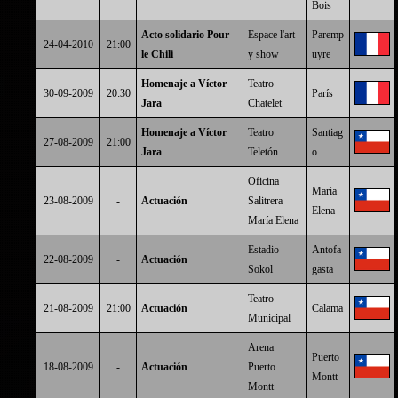
Bois
Acto solidario Pour
Espace l'art
Paremp
24-04-2010
21:00
le Chili
y show
uyre
Homenaje a Víctor
Teatro
30-09-2009
20:30
París
Jara
Chatelet
Homenaje a Víctor
Teatro
Santiag
27-08-2009
21:00
Jara
Teletón
o
Oficina
María
23-08-2009
-
Actuación
Salitrera
Elena
María Elena
Estadio
Antofa
22-08-2009
-
Actuación
Sokol
gasta
Teatro
21-08-2009
21:00
Actuación
Calama
Municipal
Arena
Puerto
18-08-2009
-
Actuación
Puerto
Montt
Montt