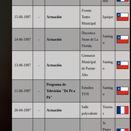
eres
Frontis
15-06-1997
-
Actuación
Teatro
Iquique
Municipal
Discoteca
Santiag
14-06-1997
-
Actuación
Stone de La
o
Florida
Gimnasio
Municipal
Santiag
13-06-1997
-
Actuación
de Puente
o
Alto
Programa de
Estudios
Santiag
11-06-1997
-
Televisión "De Pé a
TVN
o
Pá"
Salle
Tournu
26-04-1997
-
Actuación
polyvalente
s
St
Pierre