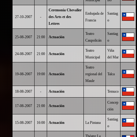
Municipal
íso
Ceremonia Chevalier
Embajada de
Santiag
27-10-2007
-
des Arts et des
Francia
o
Lettres
Teatro
Santiag
25-08-2007
21:00
Actuación
Caupolicán
o
Teatro
Viña
24-08-2007
21:00
Actuación
Municipal
del Mar
Teatro
19-08-2007
19:00
Actuación
regional del
Talca
Maule
18-08-2007
-
Actuación
Temuco
Concep
17-08-2007
21:00
Actuación
ción
Santiag
15-08-2007
16:00
Actuación
La Pintana
o
Théatre La