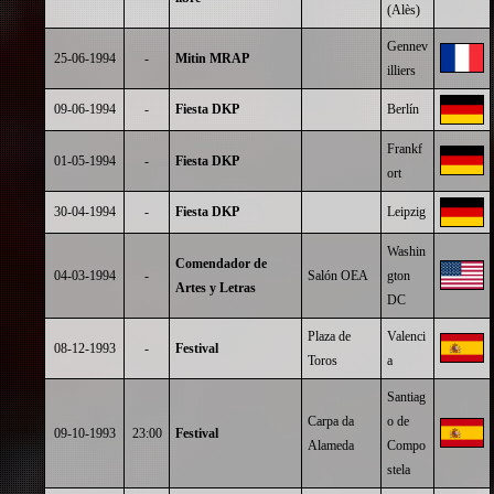
(Alès)
Gennev
25-06-1994
-
Mitin MRAP
illiers
09-06-1994
-
Fiesta DKP
Berlín
Frankf
01-05-1994
-
Fiesta DKP
ort
30-04-1994
-
Fiesta DKP
Leipzig
Washin
Comendador de
04-03-1994
-
Salón OEA
gton
Artes y Letras
DC
Plaza de
Valenci
08-12-1993
-
Festival
Toros
a
Santiag
Carpa da
o de
09-10-1993
23:00
Festival
Alameda
Compo
stela