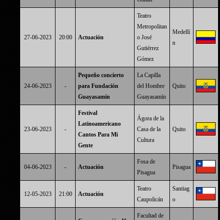
Teatro
Metropolitan
Medellí
27-06-2023
20:00
Actuación
o José
n
Gutiérrez
Gómez
Pequeño concierto
La Capilla
24-06-2023
-
para Fundación
del Hombre
Quito
Guayasamín
Guayasamín
Festival
Ágora de la
Latinoamericano
23-06-2023
-
Casa de la
Quito
Cantos Para Mi
Cultura
Gente
Fosa de
04-06-2023
-
Actuación
Pisagua
Pisagua
Teatro
Santiag
12-05-2023
21:00
Actuación
Caupolicán
o
Facultad de