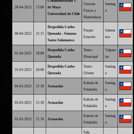
Conmemoración 1º
Ciencias
Santiag
28-04-2023
15:00
de Mayo
Físicas y
o
Universidad de Chile
Matemáticas
Despedida Carlos
Parque
Salama
08-04-2023
21:15
Quezada - Semana
Estación
nca
Santa Salamanca
Despedida Carlos
Teatro
Valpara
01-04-2023
20:00
Quezada
Municipal
íso
Despedida Carlos
Teatro
Santiag
31-03-2023
20:00
Quezada
Oriente
o
Kahuín de
Santiag
04-03-2023
21:30
Actuación
Peñalolén
o
Kahuín de
Santiag
03-03-2023
21:30
Actuación
Peñalolén
o
Kahuín de
Santiag
02-03-2023
21:30
Actuación
Peñalolén
o
Sala