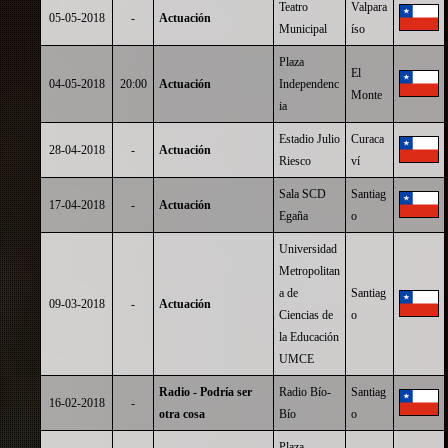
Teatro
Valpara
05-05-2018
-
Actuación
Municipal
íso
Plaza
El
04-05-2018
20:00
Actuación
Independenc
Monte
ia
Estadio Julio
Curaca
28-04-2018
-
Actuación
Riesco
ví
Sala SCD
Santiag
17-04-2018
-
Actuación
Egaña
o
Universidad
Metropolitan
a de
Santiag
09-03-2018
-
Actuación
Ciencias de
o
la Educación
UMCE
Radio - Podría ser
Radio Bío-
Santiag
16-02-2018
-
otra cosa
Bío
o
Plaza