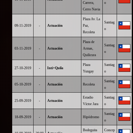
Carrera,
o
Cerro Navia
Plaza Av. La
Santiag
09-11-2019
-
Actuación
Paz,
o
Recoleta
Plaza de
Santiag
03-11-2019
-
Actuación
Armas,
o
Quilicura
Plaza
Santiag
27-10-2019
-
Inti+Quila
Yungay
o
Santiag
05-10-2019
-
Actuación
Recoleta
o
Estadio
Santiag
25-09-2019
-
Actuación
Víctor Jara
o
Santiag
18-09-2019
-
Actuación
Hipódromo
o
Bodeguita
Concep