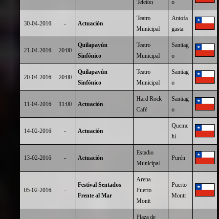
Teletón
o
Teatro
Antofa
30-04-2016
-
Actuación
Municipal
gasta
Quilapayún
Teatro
Santiag
21-04-2016
20:00
Sinfónico
Municipal
o
Quilapayún
Teatro
Santiag
20-04-2016
20:00
Sinfónico
Municipal
o
Hard Rock
Santiag
11-04-2016
11:00
Actuación
Café
o
Quemc
14-02-2016
-
Actuación
hi
Estadio
13-02-2016
-
Actuación
Purén
Municipal
Arena
Festival Sentados
Puerto
05-02-2016
-
Puerto
Frente al Mar
Montt
Montt
Plaza de