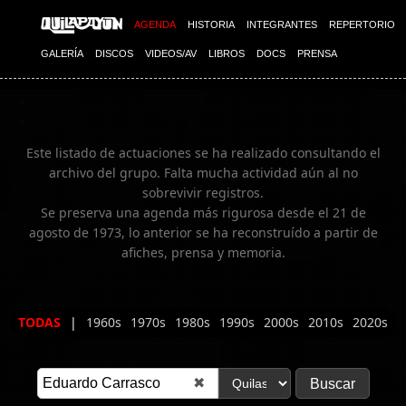
Imagen 02
AGENDA
HISTORIA
INTEGRANTES
REPERTORIO
GALERÍA
DISCOS
VIDEOS/AV
LIBROS
DOCS
PRENSA
Este listado de actuaciones se ha realizado consultando el
archivo del grupo. Falta mucha actividad aún al no
sobrevivir registros.
Se preserva una agenda más rigurosa desde el 21 de
agosto de 1973, lo anterior se ha reconstruído a partir de
afiches, prensa y memoria.
TODAS
|
1960s
1970s
1980s
1990s
2000s
2010s
2020s
✖