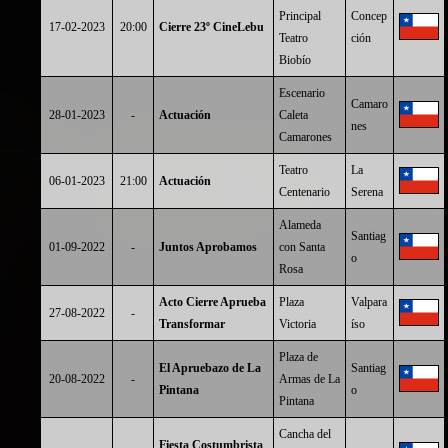
Principal
Concep
17-02-2023
20:00
Cierre 23º CineLebu
Teatro
ción
Biobío
Escenario
Camaro
28-01-2023
-
Actuación
Caleta
nes
Camarones
Teatro
La
06-01-2023
21:00
Actuación
Centenario
Serena
Alameda
Santiag
01-09-2022
-
Juntos Aprobamos
con Santa
o
Rosa
Acto Cierre Aprueba
Plaza
Valpara
27-08-2022
-
Transformar
Victoria
íso
Plaza de
El Apruebazo de La
Santiag
20-08-2022
-
Armas de La
Pintana
o
Pintana
Cancha del
Fiesta Costumbrista