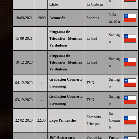
o
Chile
La Cisterna
Viña
18-09-2021
19:00
Actuación
Sporting
del Mar
Programa de
Santiag
15-09-2021
-
Televisión - Mentiras
La Red
o
Verdaderas
Programa de
Santiag
10-12-2020
-
Televisión - Mentiras
La Red
o
Verdaderas
Grabación Concierto
Santiag
04-12-2020
-
TVN
Streaming
o
Grabación Concierto
Santiag
03-12-2020
-
TVN
Streaming
o
San
Escenario
22-02-2020
22:30
Expo Pehuenche
Clemen
Principal
te
167º Aniversario
Parque La
Puerto