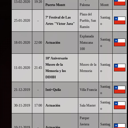
13-02-2020
19:20
Puerto Montt
Paloma
Montt
Plaza del
7º Festival de Las
Santiag
25-01-2020
-
Pueblo, San
Artes "Victor Jara"
o
Ramón
Explanada
Santiag
18-01-2020
22:00
Actuación
Matucana
o
100
10º Aniversario
Museo de la
Museo de la
Santiag
11-01-2020
21:45
Memoria y los
Memoria
o
DDHH
Santiag
21-12-2019
-
Inti+Quila
Villa Francia
o
Santiag
30-11-2019
17:00
Actuación
Sala Master
o
Parque
Javiera
Santiag
10-11-2019
-
Actuación