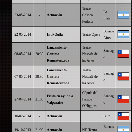
Teatro
La
23-05-2014
-
Actuación
Coliseo
Plata
Podesta
Buenos
22-05-2014
-
Inti+Quila
Teatro Ópera
Aires
Lanzamiento
Teatro
Santiag
08-05-2014
20:30
Cantata
Nescafé de
o
Remasterizada
las Artes
Lanzamiento
Teatro
Santiag
07-05-2014
20:30
Cantata
Nescafé de
o
Remasterizada
las Artes
Cúpula del
Fiesta en ayuda a
Santiag
27-04-2014
21:00
Parque
Valparaíso
o
O'Higgins
16-02-2014
-
Actuación
Buin
Buenos
19-10-2013
21:00
Actuación
ND Teatro