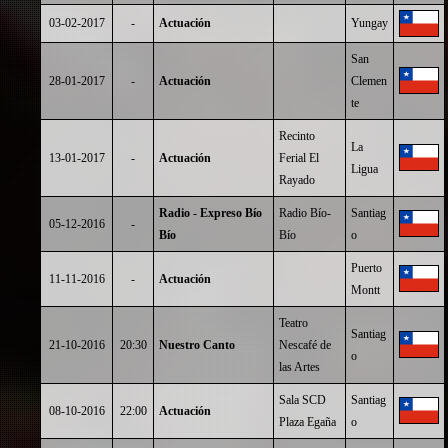
03-02-2017
-
Actuación
Yungay
San
28-01-2017
-
Actuación
Clemen
te
Recinto
La
13-01-2017
-
Actuación
Ferial El
Ligua
Rayado
Radio - Expreso Bío
Radio Bío-
Santiag
05-12-2016
-
Bío
Bío
o
Puerto
11-11-2016
-
Actuación
Montt
Teatro
Santiag
21-10-2016
20:30
Nuestro Canto
Nescafé de
o
las Artes
Sala SCD
Santiag
08-10-2016
22:00
Actuación
Plaza Egaña
o