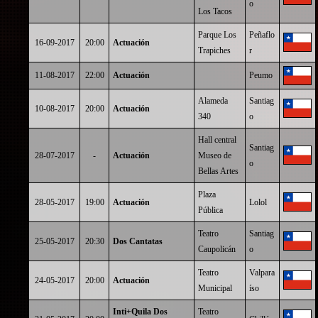
o
Los Tacos
Parque Los
Peñaflo
16-09-2017
20:00
Actuación
Trapiches
r
11-08-2017
22:00
Actuación
Peumo
Alameda
Santiag
10-08-2017
20:00
Actuación
340
o
Hall central
Santiag
28-07-2017
-
Actuación
Museo de
o
Bellas Artes
Plaza
28-05-2017
19:00
Actuación
Lolol
Pública
Teatro
Santiag
25-05-2017
20:30
Dos Cantatas
Caupolicán
o
Teatro
Valpara
24-05-2017
20:00
Actuación
Municipal
íso
Inti+Quila Dos
Teatro