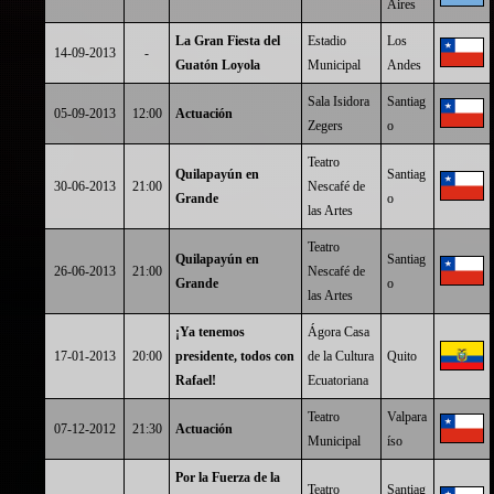
Aires
La Gran Fiesta del
Estadio
Los
14-09-2013
-
Guatón Loyola
Municipal
Andes
Sala Isidora
Santiag
05-09-2013
12:00
Actuación
Zegers
o
Teatro
Quilapayún en
Santiag
30-06-2013
21:00
Nescafé de
Grande
o
las Artes
Teatro
Quilapayún en
Santiag
26-06-2013
21:00
Nescafé de
Grande
o
las Artes
¡Ya tenemos
Ágora Casa
17-01-2013
20:00
presidente, todos con
de la Cultura
Quito
Rafael!
Ecuatoriana
Teatro
Valpara
07-12-2012
21:30
Actuación
Municipal
íso
Por la Fuerza de la
Teatro
Santiag