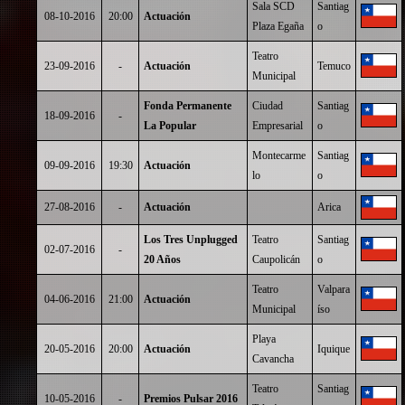
Sala SCD
Santiag
08-10-2016
20:00
Actuación
Plaza Egaña
o
Teatro
23-09-2016
-
Actuación
Temuco
Municipal
Fonda Permanente
Ciudad
Santiag
18-09-2016
-
La Popular
Empresarial
o
Montecarme
Santiag
09-09-2016
19:30
Actuación
lo
o
27-08-2016
-
Actuación
Arica
Los Tres Unplugged
Teatro
Santiag
02-07-2016
-
20 Años
Caupolicán
o
Teatro
Valpara
04-06-2016
21:00
Actuación
Municipal
íso
Playa
20-05-2016
20:00
Actuación
Iquique
Cavancha
Teatro
Santiag
10-05-2016
-
Premios Pulsar 2016