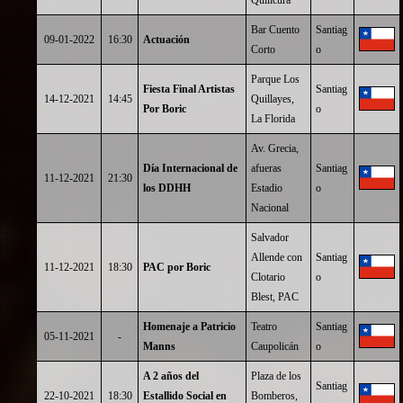
Quilicura
Bar Cuento
Santiag
09-01-2022
16:30
Actuación
Corto
o
Parque Los
Fiesta Final Artistas
Santiag
14-12-2021
14:45
Quillayes,
Por Boric
o
La Florida
Av. Grecia,
Día Internacional de
afueras
Santiag
11-12-2021
21:30
los DDHH
Estadio
o
Nacional
Salvador
Allende con
Santiag
11-12-2021
18:30
PAC por Boric
Clotario
o
Blest, PAC
Homenaje a Patricio
Teatro
Santiag
05-11-2021
-
Manns
Caupolicán
o
A 2 años del
Plaza de los
Santiag
22-10-2021
18:30
Estallido Social en
Bomberos,