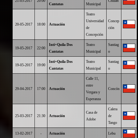
21-05-2017
20:00
Chillán
Cantatas
Municipal
Teatro
Universidad
Concep
20-05-2017
18:00
Actuación
de
ción
Concepción
Inti+Quila Dos
Teatro
Santiag
19-05-2017
22:00
Cantatas
Municipal
o
Inti+Quila Dos
Teatro
Santiag
19-05-2017
19:00
Cantatas
Municipal
o
Calle 11,
entre
29-04-2017
17:00
Actuación
Concón
Vergara y
Esperanza
Calera
Casa de
25-03-2017
21:30
Actuación
de
Adobe
Tango
13-02-2017
-
Actuación
Lebu