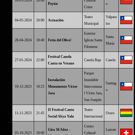
18-05-2024
20:00
Cultural
Payún
o
Ceina
Teatro
Valpara
04-05-2024
20:00
Actuación
Municipal
íso
Exterior
Santa
28-04-2024
18:40
Feria del Olivo!
Iglesia Santa
María
Filomena
Festival Canela
27-01-2024
22:00
Canela Baja
Canela
Canta en Verano
Parque
Instalación
Inundable
Santiag
10-12-2023
18:25
Monumento Víctor
Intercomuna
o
Jara
l Víctor Jara,
San Joaquín
II Festival Canto
Teatro
11-11-2023
21:45
Oruro
Social Abya Yala
Internacional
Centro
Gira 50 Años -
Lausan
05-10-2023
20:00
Cultural