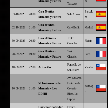
Memoria y Futuro
ne
Terreaux
Gira 50 Años -
Barcelo
03-10-2023
20:00
Sala Apolo
Memoria y Futuro
na
Gira 50 Años -
02-10-2023
21:00
Café Berlín
Madrid
Memoria y Futuro
Gira 50 Años -
Teatro
30-09-2023
20:30
Plaisir
Memoria y Futuro
Coluche
Gira 50 Años -
Teatro
28-09-2023
19:30
París
Memoria y Futuro
Chatelet
Pampilla de
18-09-2023
22:00
Actuación
Vicuña
San Isidro
Av. Eduardo
50 Guitarras de la
Frei con Av.
Santiag
16-09-2023
21:00
Memoria y Los
Coltario
o
DDHH
Blest, Lo
Espejo
Homenaje Salvador
Frontis