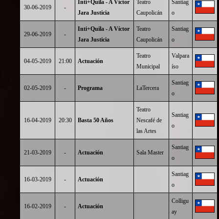
Inti+Quila - A Víctor
Teatro
Santiag
30-06-2019
-
Jara Justicia
Caupolicán
o
Inti+Quila - A Víctor
Teatro
Santiag
29-06-2019
-
Jara Justicia
Caupolicán
o
Teatro
Valpara
04-05-2019
21:00
Actuación
Municipal
íso
Santiag
02-05-2019
-
Programa
LaTercera
o
Teatro
Santiag
16-04-2019
20:30
Basta 50 Años
Nescafé de
o
las Artes
Santiag
21-03-2019
-
Actuación
Sala Master
o
Santiag
16-03-2019
-
Actuación
o
Colligu
16-02-2019
-
Actuación
ay