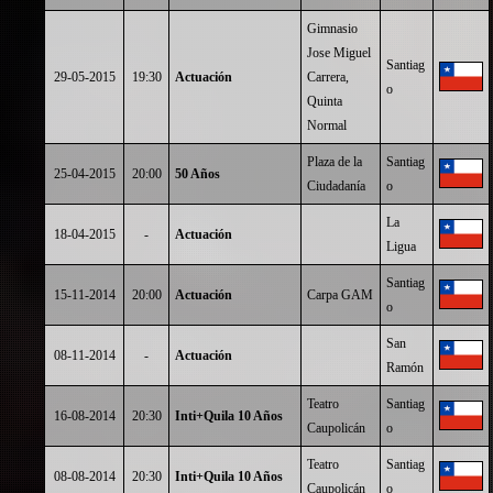
Gimnasio
Jose Miguel
Santiag
29-05-2015
19:30
Actuación
Carrera,
o
Quinta
Normal
Plaza de la
Santiag
25-04-2015
20:00
50 Años
Ciudadanía
o
La
18-04-2015
-
Actuación
Ligua
Santiag
15-11-2014
20:00
Actuación
Carpa GAM
o
San
08-11-2014
-
Actuación
Ramón
Teatro
Santiag
16-08-2014
20:30
Inti+Quila 10 Años
Caupolicán
o
Teatro
Santiag
08-08-2014
20:30
Inti+Quila 10 Años
Caupolicán
o