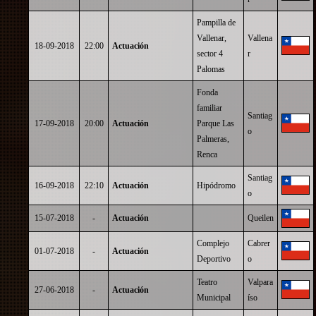
Pampilla de
Vallenar,
Vallena
18-09-2018
22:00
Actuación
sector 4
r
Palomas
Fonda
familiar
Santiag
17-09-2018
20:00
Actuación
Parque Las
o
Palmeras,
Renca
Santiag
16-09-2018
22:10
Actuación
Hipódromo
o
15-07-2018
-
Actuación
Queilen
Complejo
Cabrer
01-07-2018
-
Actuación
Deportivo
o
Teatro
Valpara
27-06-2018
-
Actuación
Municipal
íso