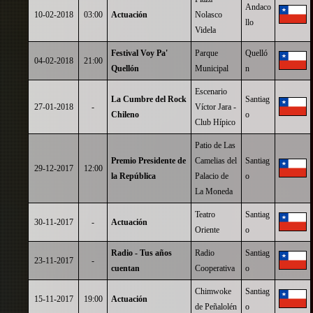
Andaco
10-02-2018
03:00
Actuación
Nolasco
llo
Videla
Festival Voy Pa'
Parque
Quelló
04-02-2018
21:00
Quellón
Municipal
n
Escenario
La Cumbre del Rock
Santiag
27-01-2018
-
Víctor Jara -
Chileno
o
Club Hípico
Patio de Las
Premio Presidente de
Camelias del
Santiag
29-12-2017
12:00
la República
Palacio de
o
La Moneda
Teatro
Santiag
30-11-2017
-
Actuación
Oriente
o
Radio - Tus años
Radio
Santiag
23-11-2017
-
cuentan
Cooperativa
o
Chimwoke
Santiag
15-11-2017
19:00
Actuación
de Peñalolén
o