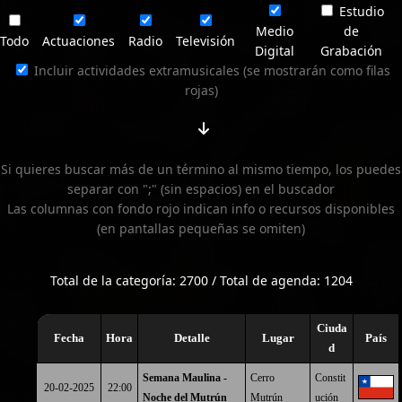
Estudio
Medio
de
Todo
Actuaciones
Radio
Televisión
Digital
Grabación
Incluir actividades extramusicales (se mostrarán como filas
rojas)
Si quieres buscar más de un término al mismo tiempo, los puedes
separar con ";" (sin espacios) en el buscador
Las columnas con fondo rojo indican info o recursos disponibles
(en pantallas pequeñas se omiten)
Total de la categoría: 2700 / Total de agenda: 1204
Ciuda
Fecha
Hora
Detalle
Lugar
País
d
Semana Maulina -
Cerro
Constit
20-02-2025
22:00
Noche del Mutrún
Mutrún
ución