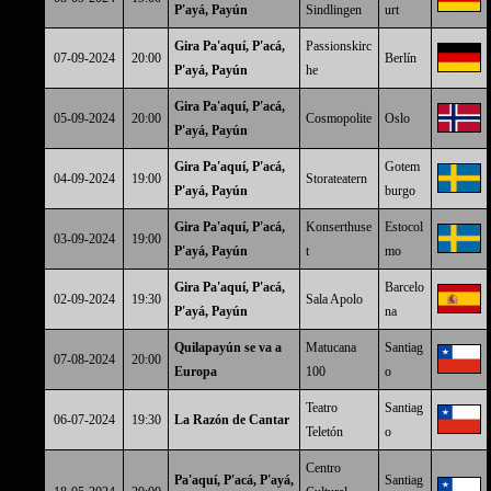
P'ayá, Payún
Sindlingen
urt
Gira Pa'aquí, P'acá,
Passionskirc
07-09-2024
20:00
Berlín
P'ayá, Payún
he
Gira Pa'aquí, P'acá,
05-09-2024
20:00
Cosmopolite
Oslo
P'ayá, Payún
Gira Pa'aquí, P'acá,
Gotem
04-09-2024
19:00
Storateatern
P'ayá, Payún
burgo
Gira Pa'aquí, P'acá,
Konserthuse
Estocol
03-09-2024
19:00
P'ayá, Payún
t
mo
Gira Pa'aquí, P'acá,
Barcelo
02-09-2024
19:30
Sala Apolo
P'ayá, Payún
na
Quilapayún se va a
Matucana
Santiag
07-08-2024
20:00
Europa
100
o
Teatro
Santiag
06-07-2024
19:30
La Razón de Cantar
Teletón
o
Centro
Pa'aquí, P'acá, P'ayá,
Santiag