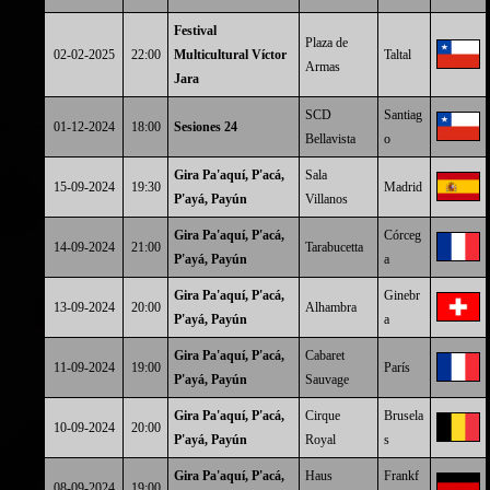
Festival
Plaza de
02-02-2025
22:00
Multicultural Víctor
Taltal
Armas
Jara
SCD
Santiag
01-12-2024
18:00
Sesiones 24
Bellavista
o
Gira Pa'aquí, P'acá,
Sala
15-09-2024
19:30
Madrid
P'ayá, Payún
Villanos
Gira Pa'aquí, P'acá,
Córceg
14-09-2024
21:00
Tarabucetta
P'ayá, Payún
a
Gira Pa'aquí, P'acá,
Ginebr
13-09-2024
20:00
Alhambra
P'ayá, Payún
a
Gira Pa'aquí, P'acá,
Cabaret
11-09-2024
19:00
París
P'ayá, Payún
Sauvage
Gira Pa'aquí, P'acá,
Cirque
Brusela
10-09-2024
20:00
P'ayá, Payún
Royal
s
Gira Pa'aquí, P'acá,
Haus
Frankf
08-09-2024
19:00