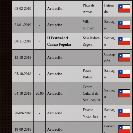
Plaza de
Putaen
08-02-2019
-
Actuación
Armas
do
Villa
Santiag
31-01-2019
-
Actuación
Grimaldi
o
II Festival del
Sala Isidora
Santiag
08-11-2018
-
Cantar Popular
Zegers
o
Concep
12-10-2018
-
Actuación
ción
Paseo
Santiag
05-10-2018
-
Actuación
Bulnes
o
Centro
Santiag
04-10-2018
20:00
Actuación
Cultural de
o
San Joaquín
Estadio
Santiag
26-09-2018
-
Actuación
Víctor Jara
o
Porveni
19-09-2018
-
Actuación
r