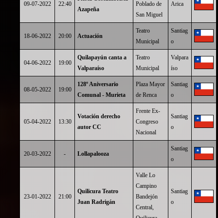
09-07-2022
22:40
Poblado de
Arica
Azapeña
San Miguel
Teatro
Santiag
18-06-2022
20:00
Actuación
Municipal
o
Quilapayún canta a
Teatro
Valpara
04-06-2022
19:00
Valparaíso
Municipal
íso
128º Aniversario
Plaza Mayor
Santiag
08-05-2022
19:00
Comunal - Murieta
de Renca
o
Frente Ex-
Votación derecho
Santiag
05-04-2022
13:30
Congreso
autor CC
o
Nacional
Santiag
20-03-2022
-
Lollapalooza
o
Valle Lo
Campino
Quilicura Teatro
Santiag
23-01-2022
21:00
Bandejón
Juan Radrigán
o
Central,