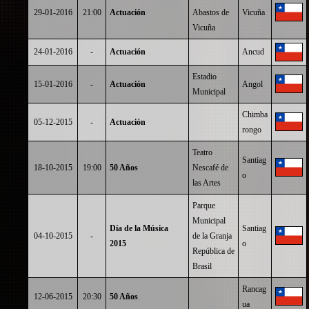
29-01-2016
21:00
Actuación
Abastos de
Vicuña
Vicuña
24-01-2016
-
Actuación
Ancud
Estadio
15-01-2016
-
Actuación
Angol
Municipal
Chimba
05-12-2015
-
Actuación
rongo
Teatro
Santiag
18-10-2015
19:00
50 Años
Nescafé de
o
las Artes
Parque
Municipal
Día de la Música
Santiag
04-10-2015
-
de la Granja
2015
o
República de
Brasil
Rancag
12-06-2015
20:30
50 Años
ua