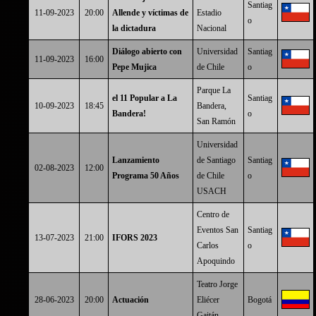
Santiag
11-09-2023
20:00
Allende y víctimas de
Estadio
o
la dictadura
Nacional
Diálogo abierto con
Universidad
Santiag
11-09-2023
16:00
Pepe Mujica
de Chile
o
Parque La
el 11 Popular a La
Santiag
10-09-2023
18:45
Bandera,
Bandera!
o
San Ramón
Universidad
Lanzamiento
de Santiago
Santiag
02-08-2023
12:00
Programa 50 Años
de Chile
o
USACH
Centro de
Eventos San
Santiag
13-07-2023
21:00
IFORS 2023
Carlos
o
Apoquindo
Teatro Jorge
28-06-2023
20:00
Actuación
Eliécer
Bogotá
Gaitán