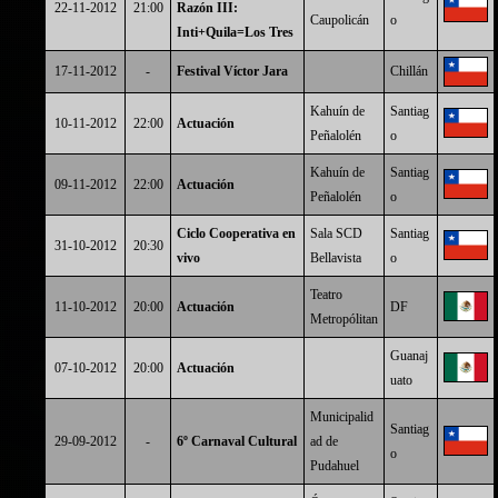
22-11-2012
21:00
Razón III:
Caupolicán
o
Inti+Quila=Los Tres
17-11-2012
-
Festival Víctor Jara
Chillán
Kahuín de
Santiag
10-11-2012
22:00
Actuación
Peñalolén
o
Kahuín de
Santiag
09-11-2012
22:00
Actuación
Peñalolén
o
Ciclo Cooperativa en
Sala SCD
Santiag
31-10-2012
20:30
vivo
Bellavista
o
Teatro
11-10-2012
20:00
Actuación
DF
Metropólitan
Guanaj
07-10-2012
20:00
Actuación
uato
Municipalid
Santiag
29-09-2012
-
6º Carnaval Cultural
ad de
o
Pudahuel