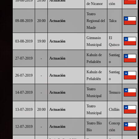
10-08-2019
20:00
Actuación
de Nicanor
ción
Teatro
09-08-2019
20:00
Actuación
Regional del
Talca
Maule
Gimnasio
El
03-08-2019
19:00
Actuación
Municipal
Quisco
Kahuín de
Santiag
27-07-2019
-
Actuación
Peñalolén
o
Kahuín de
Santiag
26-07-2019
-
Actuación
Peñalolén
o
Teatro
14-07-2019
-
Actuación
Temuco
Municipal
Teatro
13-07-2019
20:00
Actuación
Chillán
Municipal
Teatro Bío
Concep
12-07-2019
-
Actuación
Bío
ción