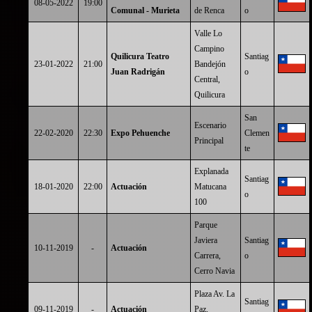
08-05-2022
19:00
Comunal - Murieta
de Renca
o
Valle Lo
Campino
Quilicura Teatro
Santiag
23-01-2022
21:00
Bandejón
Juan Radrigán
o
Central,
Quilicura
San
Escenario
22-02-2020
22:30
Expo Pehuenche
Clemen
Principal
te
Explanada
Santiag
18-01-2020
22:00
Actuación
Matucana
o
100
Parque
Javiera
Santiag
10-11-2019
-
Actuación
Carrera,
o
Cerro Navia
Plaza Av. La
Santiag
09-11-2019
-
Actuación
Paz,