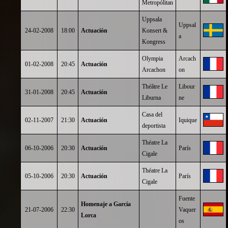
Metropólitan
Uppsala
Uppsal
24-02-2008
18:00
Actuación
Konsert &
a
Kongress
Olympia
Arcach
01-02-2008
20:45
Actuación
Arcachon
on
Théâtre Le
Libour
31-01-2008
20:45
Actuación
Liburna
ne
Casa del
02-11-2007
21:30
Actuación
Iquique
deportista
Théatre La
06-10-2006
20:30
Actuación
París
Cigale
Théatre La
05-10-2006
20:30
Actuación
París
Cigale
Fuente
Homenaje a García
21-07-2006
22:30
Vaquer
Lorca
os