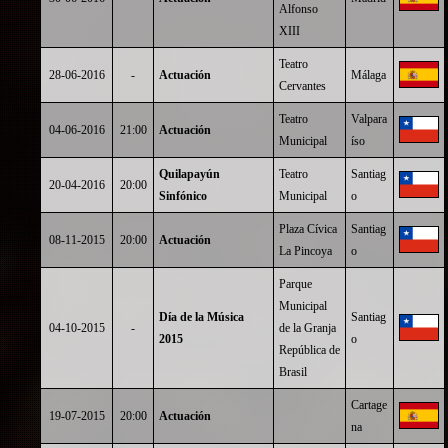
Alfonso
XIII
Teatro
28-06-2016
-
Actuación
Málaga
Cervantes
Teatro
Valpara
04-06-2016
21:00
Actuación
Municipal
íso
Quilapayún
Teatro
Santiag
20-04-2016
20:00
Sinfónico
Municipal
o
Plaza Cívica
Santiag
08-11-2015
20:00
Actuación
La Pincoya
o
Parque
Municipal
Día de la Música
Santiag
04-10-2015
-
de la Granja
2015
o
República de
Brasil
Cartage
19-07-2015
20:00
Actuación
na