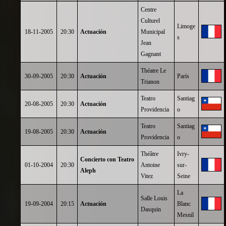
Centre
Culturel
Limoge
18-11-2005
20:30
Actuación
Municipal
s
Jean
Gagnant
Théatre Le
30-09-2005
20:30
Actuación
París
Trianon
Teatro
Santiag
20-08-2005
20:30
Actuación
Providencia
o
Teatro
Santiag
19-08-2005
20:30
Actuación
Providencia
o
Théâtre
Ivry-
Concierto con Teatro
01-10-2004
20:30
Antoine
sur-
Aleph
Vitez
Seine
La
Salle Louis
19-09-2004
20:15
Actuación
Blanc
Dasquin
Mesnil