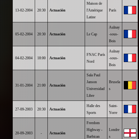
Maison de
13-02-2004
20:30
Actuación
l'Amérique
París
Latine
Aulnay
05-02-2004
20:30
Actuación
Le Cap
-sous-
Bois
Aulnay
FNAC París
04-02-2004
18:00
Actuación
-sous-
Nord
Bois
Sala Paul
Janson
Brusela
31-01-2004
21:00
Actuación
Universidad
s
Libre
Halle des
Saint-
27-09-2003
20:30
Actuación
Sports
Yorre
Freedom
Highway -
Londre
20-09-2003
-
Actuación
Barbican
s