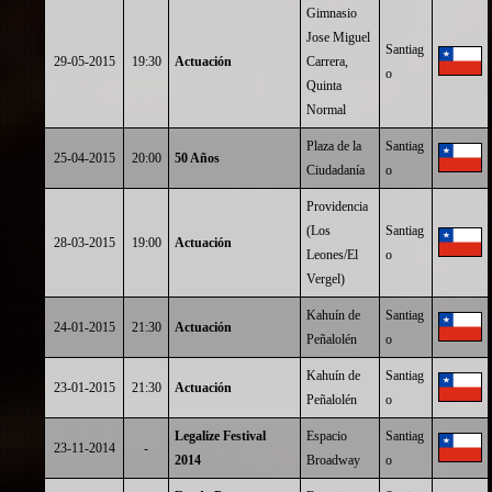
Gimnasio
Jose Miguel
Santiag
29-05-2015
19:30
Actuación
Carrera,
o
Quinta
Normal
Plaza de la
Santiag
25-04-2015
20:00
50 Años
Ciudadanía
o
Providencia
(Los
Santiag
28-03-2015
19:00
Actuación
Leones/El
o
Vergel)
Kahuín de
Santiag
24-01-2015
21:30
Actuación
Peñalolén
o
Kahuín de
Santiag
23-01-2015
21:30
Actuación
Peñalolén
o
Legalize Festival
Espacio
Santiag
23-11-2014
-
2014
Broadway
o