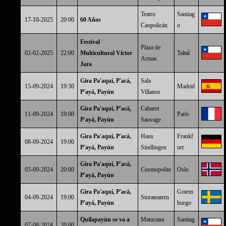
Teatro
Santiag
17-10-2025
20:00
60 Años
Caupolicán
o
Festival
Plaza de
02-02-2025
22:00
Multicultural Víctor
Taltal
Armas
Jara
Gira Pa'aquí, P'acá,
Sala
15-09-2024
19:30
Madrid
P'ayá, Payún
Villanos
Gira Pa'aquí, P'acá,
Cabaret
11-09-2024
19:00
París
P'ayá, Payún
Sauvage
Gira Pa'aquí, P'acá,
Haus
Frankf
08-09-2024
19:00
P'ayá, Payún
Sindlingen
urt
Gira Pa'aquí, P'acá,
05-09-2024
20:00
Cosmopolite
Oslo
P'ayá, Payún
Gira Pa'aquí, P'acá,
Gotem
04-09-2024
19:00
Storateatern
P'ayá, Payún
burgo
Quilapayún se va a
Matucana
Santiag
07-08-2024
20:00