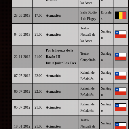
las Artes
Salle Studio
Brusela
23-05-2013
17:00
Actuación
4 de Flagey
s
Teatro
Santiag
04-05-2013
21:00
Actuación
Nescafé de
o
las Artes
Por la Fuerza de la
Teatro
Santiag
22-11-2012
21:00
Razón III:
Caupolicán
o
Inti+Quila=Los Tres
Kahuín de
Santiag
07-07-2012
22:00
Actuación
Peñalolén
o
Kahuín de
Santiag
06-07-2012
22:00
Actuación
Peñalolén
o
Kahuín de
Santiag
05-07-2012
21:00
Actuación
Peñalolén
o
Teatro
Santiag
18-01-2012
21:00
Actuación
Nescafé de