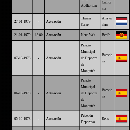
Califor
Auditorium
nia
Theater
Ámster
27-01-1979
-
Actuación
Carre
dam
21-01-1979
18:00
Actuación
Neue Welt
Berlín
Palacio
Municipal
Barcelo
07-10-1978
-
Actuación
de Deportes
na
de
Montjuich
Palacio
Municipal
Barcelo
06-10-1978
-
Actuación
de Deportes
na
de
Montjuich
Pabellón
05-10-1978
-
Actuación
Reus
Deportivo