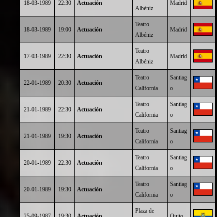
18-03-1989
22:30
Actuación
Madrid
Albéniz
Teatro
18-03-1989
19:00
Actuación
Madrid
Albéniz
Teatro
17-03-1989
22:30
Actuación
Madrid
Albéniz
Teatro
Santiag
22-01-1989
20:30
Actuación
California
o
Teatro
Santiag
21-01-1989
22:30
Actuación
California
o
Teatro
Santiag
21-01-1989
19:30
Actuación
California
o
Teatro
Santiag
20-01-1989
22:30
Actuación
California
o
Teatro
Santiag
20-01-1989
19:30
Actuación
California
o
Plaza de
25-09-1987
19:30
Actuación
Quito