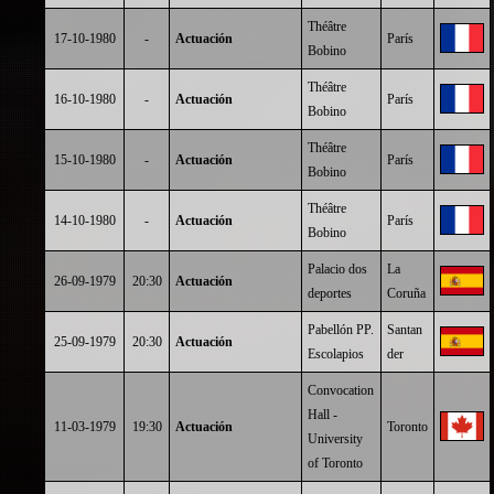
Théâtre
17-10-1980
-
Actuación
París
Bobino
Théâtre
16-10-1980
-
Actuación
París
Bobino
Théâtre
15-10-1980
-
Actuación
París
Bobino
Théâtre
14-10-1980
-
Actuación
París
Bobino
Palacio dos
La
26-09-1979
20:30
Actuación
deportes
Coruña
Pabellón PP.
Santan
25-09-1979
20:30
Actuación
Escolapios
der
Convocation
Hall -
11-03-1979
19:30
Actuación
Toronto
University
of Toronto