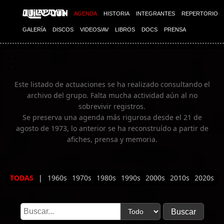
Imagen 02
AGENDA
HISTORIA
INTEGRANTES
REPERTORIO
GALERÍA
DISCOS
VIDEOS/AV
LIBROS
DOCS
PRENSA
Este listado de actuaciones se ha realizado consultando el
archivo del grupo. Falta mucha actividad aún al no
sobrevivir registros.
Se preserva una agenda más rigurosa desde el 21 de
agosto de 1973, lo anterior se ha reconstruído a partir de
afiches, prensa y memoria.
TODAS
|
1960s
1970s
1980s
1990s
2000s
2010s
2020s