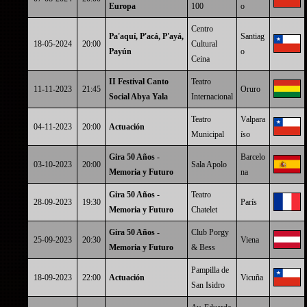
Europa
100
o
Centro
Pa'aquí, P'acá, P'ayá,
Santiag
18-05-2024
20:00
Cultural
Payún
o
Ceina
II Festival Canto
Teatro
11-11-2023
21:45
Oruro
Social Abya Yala
Internacional
Teatro
Valpara
04-11-2023
20:00
Actuación
Municipal
íso
Gira 50 Años -
Barcelo
03-10-2023
20:00
Sala Apolo
Memoria y Futuro
na
Gira 50 Años -
Teatro
28-09-2023
19:30
París
Memoria y Futuro
Chatelet
Gira 50 Años -
Club Porgy
25-09-2023
20:30
Viena
Memoria y Futuro
& Bess
Pampilla de
18-09-2023
22:00
Actuación
Vicuña
San Isidro