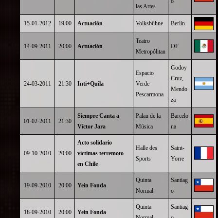
o
las Artes
15-01-2012
19:00
Actuación
Volksbühne
Berlín
Teatro
14-09-2011
20:00
Actuación
DF
Metropólitan
Godoy
Espacio
Cruz,
24-03-2011
21:30
Inti+Quila
Verde
Mendo
Pescarmona
za
Siempre Canta a
Palau de la
Barcelo
01-02-2011
21:30
Víctor Jara
Música
na
Acto solidario
Halle des
Saint-
09-10-2010
20:00
víctimas terremoto
Sports
Yorre
en Chile
Quinta
Santiag
19-09-2010
20:00
Yein Fonda
Normal
o
Quinta
Santiag
18-09-2010
20:00
Yein Fonda
Normal
o