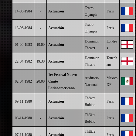
Teatro
14-06-1984
-
Actuación
París
Olympia
Teatro
13-06-1984
-
Actuación
París
Olympia
Dominion
Londre
01-05-1983
19:00
Actuación
Theater
s
Dominion
Tottenh
22-04-1982
19:30
Actuación
Theatre
am
1er Festival Nuevo
Auditorio
México
02-04-1982
20:00
Canto
Nacional
DF
Latinoamericano
Théâtre
09-11-1980
-
Actuación
París
Bobino
Théâtre
08-11-1980
-
Actuación
París
Bobino
Théâtre
07-11-1980
-
Actuación
París