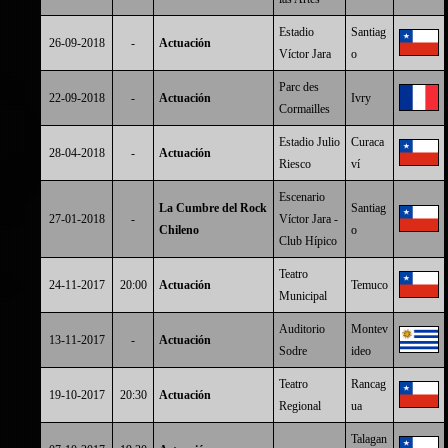
Estadio
Santiag
26-09-2018
-
Actuación
Víctor Jara
o
Parc des
22-09-2018
-
Actuación
Ivry
Cormailles
Estadio Julio
Curaca
28-04-2018
-
Actuación
Riesco
ví
Escenario
La Cumbre del Rock
Santiag
27-01-2018
-
Víctor Jara -
Chileno
o
Club Hípico
Teatro
24-11-2017
20:00
Actuación
Temuco
Municipal
Auditorio
Montev
13-11-2017
-
Actuación
Sodre
ideo
Teatro
Rancag
19-10-2017
20:30
Actuación
Regional
ua
Talagan