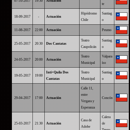
07-10-2017
19:30
Actuación
te
Hipódromo
Santiag
18-09-2017
-
Actuación
Chile
o
11-08-2017
22:00
Actuación
Peumo
Teatro
Santiag
25-05-2017
20:30
Dos Cantatas
Caupolicán
o
Teatro
Valpara
24-05-2017
20:00
Actuación
Municipal
íso
Inti+Quila Dos
Teatro
Santiag
19-05-2017
19:00
Cantatas
Municipal
o
Calle 11,
entre
29-04-2017
17:00
Actuación
Concón
Vergara y
Esperanza
Calera
Casa de
25-03-2017
21:30
Actuación
de
Adobe
Tango