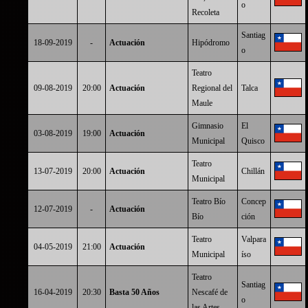
o
Recoleta
Santiag
18-09-2019
-
Actuación
Hipódromo
o
Teatro
09-08-2019
20:00
Actuación
Regional del
Talca
Maule
Gimnasio
El
03-08-2019
19:00
Actuación
Municipal
Quisco
Teatro
13-07-2019
20:00
Actuación
Chillán
Municipal
Teatro Bío
Concep
12-07-2019
-
Actuación
Bío
ción
Teatro
Valpara
04-05-2019
21:00
Actuación
Municipal
íso
Teatro
Santiag
16-04-2019
20:30
Basta 50 Años
Nescafé de
o
las Artes