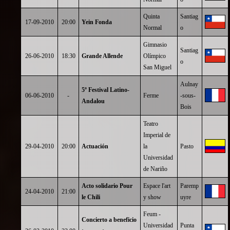
Quinta
Santiag
17-09-2010
20:00
Yein Fonda
Normal
o
Gimnasio
Santiag
26-06-2010
18:30
Grande Allende
Olímpico
o
San Miguel
Aulnay
5º Festival Latino-
06-06-2010
-
Ferme
-sous-
Andalou
Bois
Teatro
Imperial de
29-04-2010
20:00
Actuación
la
Pasto
Universidad
de Nariño
Acto solidario Pour
Espace l'art
Paremp
24-04-2010
21:00
le Chili
y show
uyre
Feum -
Concierto a beneficio
Universidad
Punta