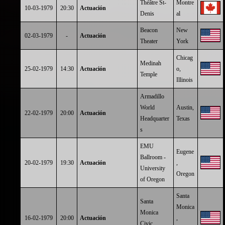
Théâtre St-
Montre
10-03-1979
20:30
Actuación
Denis
al
Beacon
New
02-03-1979
-
Actuación
Theater
York
Chicag
Medinah
25-02-1979
14:30
Actuación
o,
Temple
Illinois
Armadillo
World
Austin,
22-02-1979
20:00
Actuación
Headquarter
Texas
s
EMU
Eugene
Ballroom -
20-02-1979
19:30
Actuación
,
University
Oregon
of Oregon
Santa
Santa
Monica
Monica
16-02-1979
20:00
Actuación
,
Civic