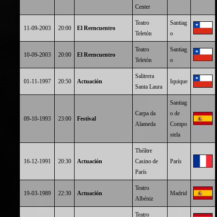
Center
Teatro
Santiag
11-09-2003
20:00
El Reencuentro
Teletón
o
Teatro
Santiag
10-09-2003
20:00
El Reencuentro
Teletón
o
Salitrera
01-11-1997
20:50
Actuación
Iquique
Santa Laura
Santiag
Carpa da
o de
09-10-1993
23:00
Festival
Alameda
Compo
stela
Théâtre
16-12-1991
20:30
Actuación
Casino de
París
París
Teatro
19-03-1989
22:30
Actuación
Madrid
Albéniz
Teatro