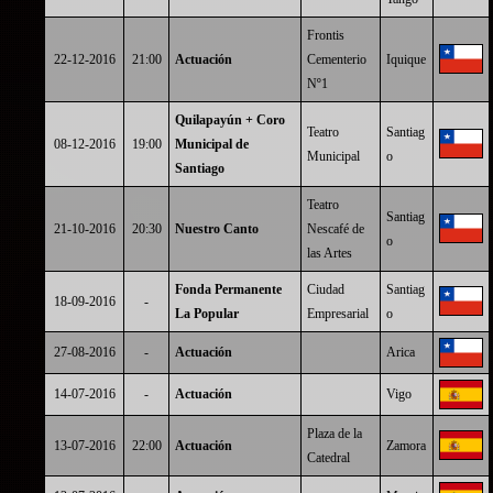
Frontis
22-12-2016
21:00
Actuación
Cementerio
Iquique
Nº1
Quilapayún + Coro
Teatro
Santiag
08-12-2016
19:00
Municipal de
Municipal
o
Santiago
Teatro
Santiag
21-10-2016
20:30
Nuestro Canto
Nescafé de
o
las Artes
Fonda Permanente
Ciudad
Santiag
18-09-2016
-
La Popular
Empresarial
o
27-08-2016
-
Actuación
Arica
14-07-2016
-
Actuación
Vigo
Plaza de la
13-07-2016
22:00
Actuación
Zamora
Catedral