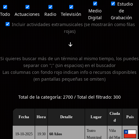
Estudio
Medio
de
Todo
Actuaciones
Radio
Televisión
Digital
Grabación
Incluir actividades extramusicales (se mostrarán como filas
rojas)
Si quieres buscar más de un término al mismo tiempo, los puedes
separar con ";" (sin espacios) en el buscador
Las columnas con fondo rojo indican info o recursos disponibles
(en pantallas pequeñas se omiten)
Total de la categoría: 2700 / Total del filtrado: 300
Ciuda
Fecha
Hora
Detalle
Lugar
País
d
Teatro
Viña
19-10-2025
19:30
60 Años
Municipal
del Mar