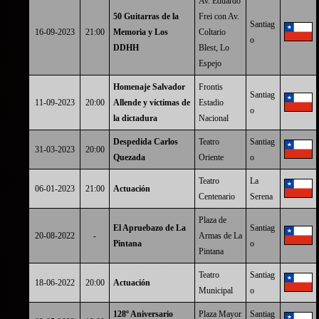
Av. Eduardo
50 Guitarras de la
Frei con Av.
Santiag
16-09-2023
21:00
Memoria y Los
Coltario
o
DDHH
Blest, Lo
Espejo
Homenaje Salvador
Frontis
Santiag
11-09-2023
20:00
Allende y víctimas de
Estadio
o
la dictadura
Nacional
Despedida Carlos
Teatro
Santiag
31-03-2023
20:00
Quezada
Oriente
o
Teatro
La
06-01-2023
21:00
Actuación
Centenario
Serena
Plaza de
El Apruebazo de La
Santiag
20-08-2022
-
Armas de La
Pintana
o
Pintana
Teatro
Santiag
18-06-2022
20:00
Actuación
Municipal
o
128º Aniversario
Plaza Mayor
Santiag