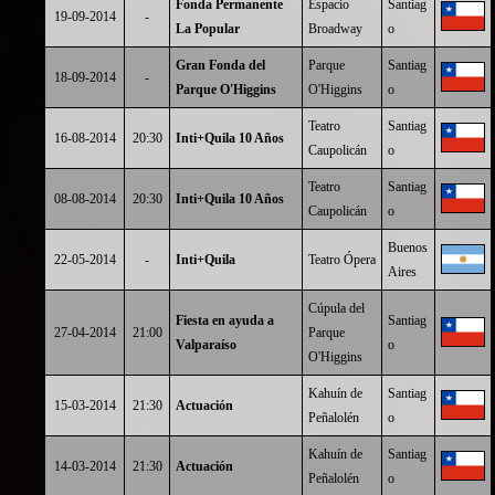
Fonda Permanente
Espacio
Santiag
19-09-2014
-
La Popular
Broadway
o
Gran Fonda del
Parque
Santiag
18-09-2014
-
Parque O'Higgins
O'Higgins
o
Teatro
Santiag
16-08-2014
20:30
Inti+Quila 10 Años
Caupolicán
o
Teatro
Santiag
08-08-2014
20:30
Inti+Quila 10 Años
Caupolicán
o
Buenos
22-05-2014
-
Inti+Quila
Teatro Ópera
Aires
Cúpula del
Fiesta en ayuda a
Santiag
27-04-2014
21:00
Parque
Valparaíso
o
O'Higgins
Kahuín de
Santiag
15-03-2014
21:30
Actuación
Peñalolén
o
Kahuín de
Santiag
14-03-2014
21:30
Actuación
Peñalolén
o