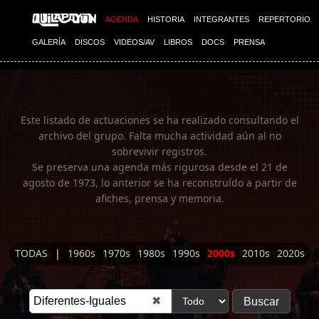
Imagen 01
AGENDA
HISTORIA
INTEGRANTES
REPERTORIO
GALERÍA
DISCOS
VIDEOS/AV
LIBROS
DOCS
PRENSA
Este listado de actuaciones se ha realizado consultando el
archivo del grupo. Falta mucha actividad aún al no
sobrevivir registros.
Se preserva una agenda más rigurosa desde el 21 de
agosto de 1973, lo anterior se ha reconstruído a partir de
afiches, prensa y memoria.
TODAS
|
1960s
1970s
1980s
1990s
2000s
2010s
2020s
✖