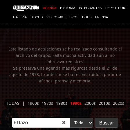
Imagen 01
AGENDA
HISTORIA
INTEGRANTES
REPERTORIO
GALERÍA
DISCOS
VIDEOS/AV
LIBROS
DOCS
PRENSA
Este listado de actuaciones se ha realizado consultando el
archivo del grupo. Falta mucha actividad aún al no
sobrevivir registros.
Se preserva una agenda más rigurosa desde el 21 de
agosto de 1973, lo anterior se ha reconstruído a partir de
afiches, prensa y memoria.
TODAS
|
1960s
1970s
1980s
1990s
2000s
2010s
2020s
✖