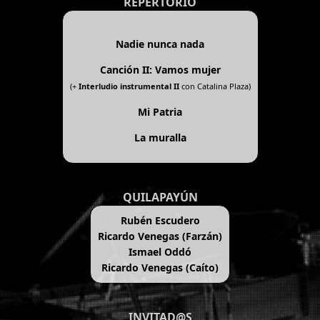
REPERTORIO
Nadie nunca nada
Canción II: Vamos mujer
(+
Interludio instrumental II
con Catalina Plaza)
Mi Patria
La muralla
QUILAPAYÚN
Rubén Escudero
Ricardo Venegas (Farzán)
Ismael Oddó
Ricardo Venegas (Caíto)
INVITAD@S