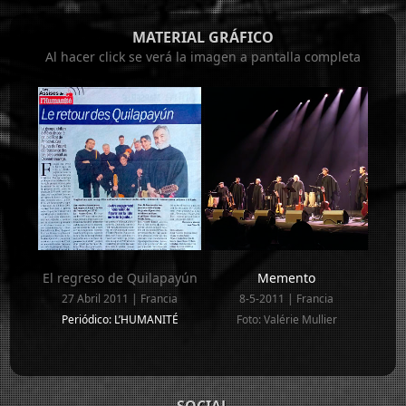
MATERIAL GRÁFICO
Al hacer click se verá la imagen a pantalla completa
El regreso de Quilapayún
Memento
27 Abril 2011 | Francia
8-5-2011 | Francia
Periódico: L’HUMANITÉ
Foto: Valérie Mullier
SOCIAL