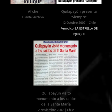
Afiche
Quilapayún presenta
“Siempre”
Fuente: Archivo
12 Octubre 2007 | Chile
Periódico: LA ESTRELLA DE
IQUIQUE
Quilapayún visitó
monumento a los caídos
de la Santa María
2 Noviembre 2007 | Chile