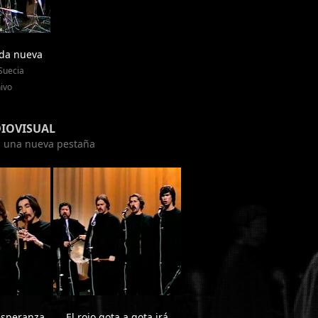
ida nueva
Suecia
ivo
DIOVISUAL
en una nueva pestaña
esperanza
El rojo gota a gota irá