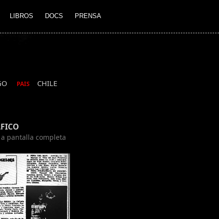
LIBROS
DOCS
PRENSA
GO
CHILE
PAIS
FICO
n a pantalla completa