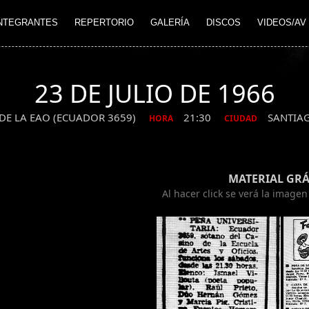
NTEGRANTES
REPERTORIO
GALERÍA
DISCOS
VIDEOS/AV
23 DE JULIO DE 1966
DE LA EAO (ECUADOR 3659)
21:30
SANTIA
HORA
CIUDAD
MATERIAL GRÁ
Al hacer click se verá la image