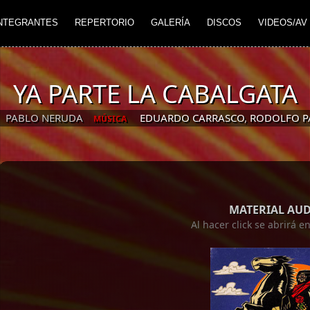
NTEGRANTES
REPERTORIO
GALERÍA
DISCOS
VIDEOS/AV
YA PARTE LA CABALGATA
PABLO NERUDA
EDUARDO CARRASCO
,
RODOLFO P
MÚSICA
MATERIAL AU
Al hacer click se abrirá 