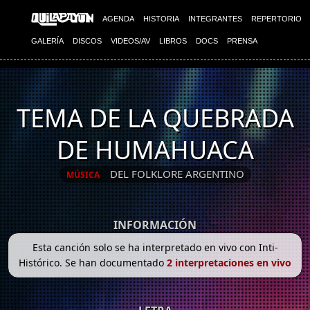
AGENDA
HISTORIA
INTEGRANTES
REPERTORIO
GALERÍA
DISCOS
VIDEOS/AV
LIBROS
DOCS
PRENSA
TEMA DE LA QUEBRADA
DE HUMAHUACA
DEL FOLKLORE ARGENTINO
MÚSICA
INFORMACIÓN
Esta canción solo se ha interpretado en vivo con Inti-
Histórico. Se han documentado
2 interpretaciones en vivo