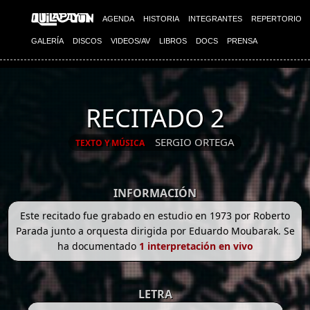
AGENDA
HISTORIA
INTEGRANTES
REPERTORIO
GALERÍA
DISCOS
VIDEOS/AV
LIBROS
DOCS
PRENSA
RECITADO 2
SERGIO ORTEGA
TEXTO Y MÚSICA
INFORMACIÓN
Este recitado fue grabado en estudio en 1973 por Roberto
Parada junto a orquesta dirigida por Eduardo Moubarak. Se
ha documentado
1 interpretación en vivo
LETRA