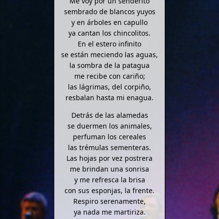
Me voy por un senderito
sembrado de blancos yuyos
y en árboles en capullo
ya cantan los chincolitos.
En el estero infinito
se están meciendo las aguas,
la sombra de la patagua
me recibe con cariño;
las lágrimas, del corpiño,
resbalan hasta mi enagua.
Detrás de las alamedas
se duermen los animales,
perfuman los cereales
las trémulas sementeras.
Las hojas por vez postrera
me brindan una sonrisa
y me refresca la brisa
con sus esponjas, la frente.
Respiro serenamente,
ya nada me martiriza.