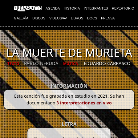
AGENDA
HISTORIA
INTEGRANTES
REPERTORIO
GALERÍA
DISCOS
VIDEOS/AV
LIBROS
DOCS
PRENSA
LA MUERTE DE MURIETA
PABLO NERUDA
EDUARDO CARRASCO
TEXTO
MÚSICA
INFORMACIÓN
Esta canción fue grabada en estudio en 2021. Se han
documentado
3 interpretaciones en vivo
LETRA