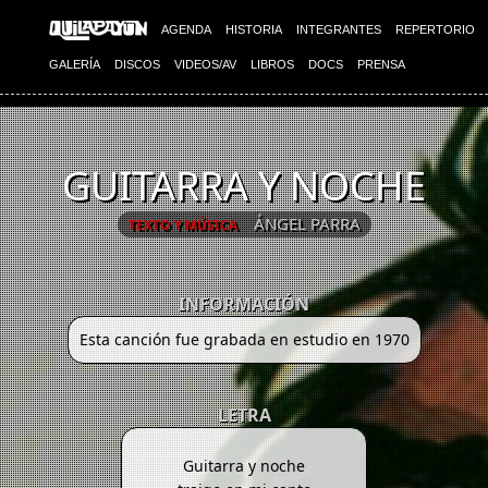
AGENDA
HISTORIA
INTEGRANTES
REPERTORIO
GALERÍA
DISCOS
VIDEOS/AV
LIBROS
DOCS
PRENSA
GUITARRA Y NOCHE
ÁNGEL PARRA
TEXTO Y MÚSICA
INFORMACIÓN
Esta canción fue grabada en estudio en 1970
LETRA
Guitarra y noche