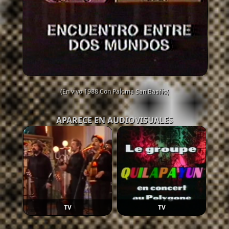
(En vivo 1988 Con Paloma San Basilio)
APARECE EN AUDIOVISUALES
TV
TV