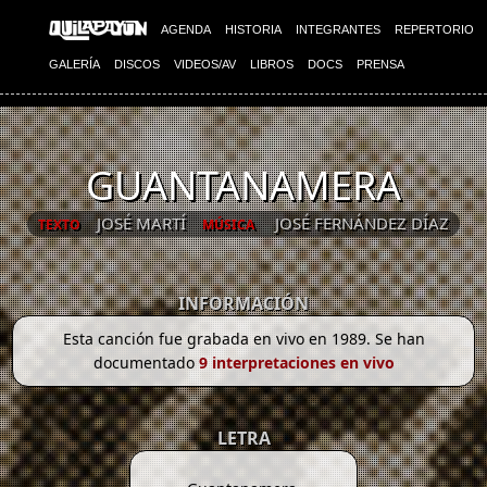
AGENDA
HISTORIA
INTEGRANTES
REPERTORIO
GALERÍA
DISCOS
VIDEOS/AV
LIBROS
DOCS
PRENSA
GUANTANAMERA
JOSÉ MARTÍ
JOSÉ FERNÁNDEZ DÍAZ
TEXTO
MÚSICA
INFORMACIÓN
Esta canción fue grabada en vivo en 1989. Se han
documentado
9 interpretaciones en vivo
LETRA